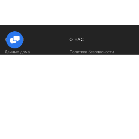
КАТАЛОГ
О НАС
Дачные дома
Политика безопасности
Садовые домики
Контакты
Бани и сауны
Условия соглашения
Беседки
О нас
Гаражи и навесы
Блог
Хозяйственные постройки
Быстровозводимые дома для
дачи
Дома из минибруса