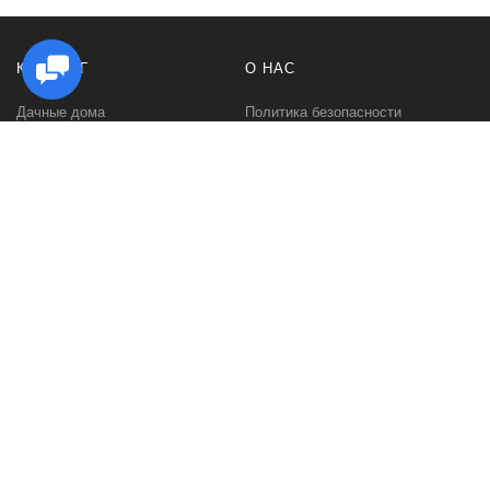
КАТАЛОГ
О НАС
Дачные дома
Политика безопасности
Садовые домики
Контакты
Бани и сауны
Условия соглашения
Беседки
О нас
Гаражи и навесы
Блог
Хозяйственные постройки
Быстровозводимые дома для
дачи
Дома из минибруса
Дома из профилированного
бруса