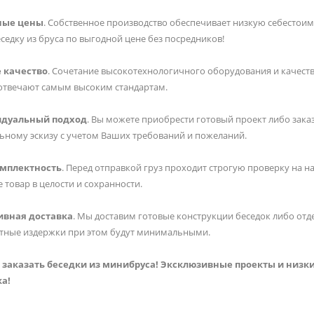
ные цены
. Собственное производство обеспечивает низкую себестоим
седку из бруса по выгодной цене без посредников!
 качество
. Сочетание высокотехнологичного оборудования и качест
отвечают самым высоким стандартам.
дуальный подход
. Вы можете приобрести готовый проект либо зака
ьному эскизу с учетом Ваших требований и пожеланий.
омплектность
. Перед отправкой груз проходит строгую проверку на 
 товар в целости и сохранности.
ивная доставка
. Мы доставим готовые конструкции беседок либо отд
тные издержки при этом будут минимальными.
заказать беседки из минибруса! Эксклюзивные проекты и низк
а!