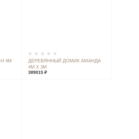
КУПИТЬ
Н 4М
ДЕРЕВЯННЫЙ ДОМИК АМАНДА
4М Х 3М
389015 ₽