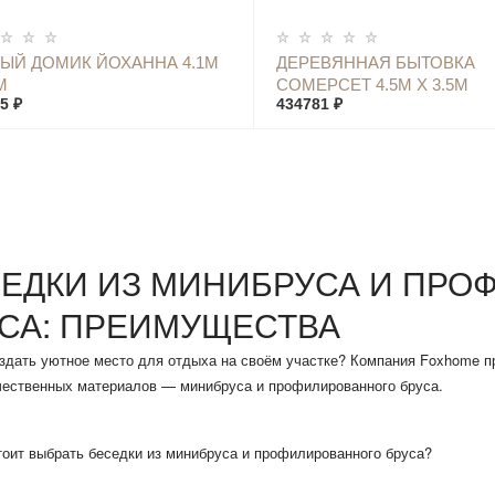
КУПИТЬ
КУПИТЬ
ЫЙ ДОМИК ЙОХАННА 4.1М
ДЕРЕВЯННАЯ БЫТОВКА
М
СОМЕРСЕТ 4.5М Х 3.5М
5 ₽
434781 ₽
ЕДКИ ИЗ МИНИБРУСА И ПРО
СА: ПРЕИМУЩЕСТВА
здать уютное место для отдыха на своём участке? Компания Foxhome пр
чественных материалов — минибруса и профилированного бруса.
оит выбрать беседки из минибруса и профилированного бруса?