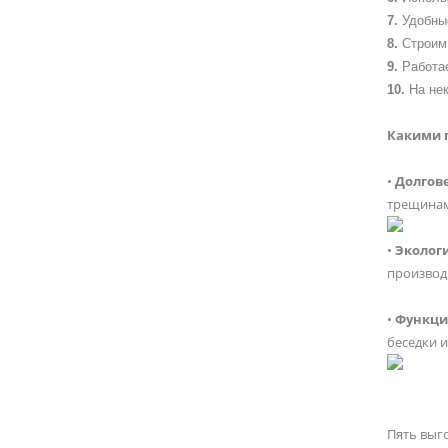
Удобны
Строим 
Работа
На не
Какими 
•
Долгов
трещинам
•
Эколог
производ
•
Функци
беседки 
Пять выг