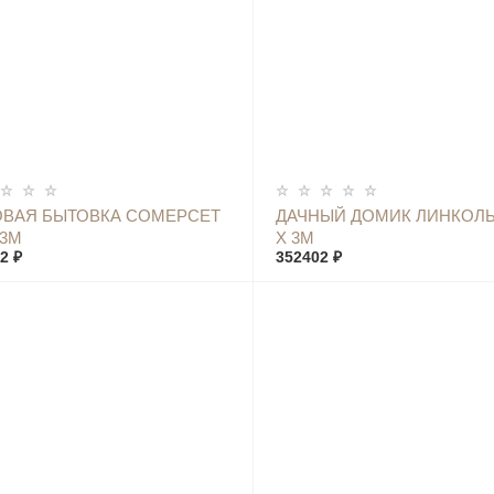
КУПИТЬ
КУПИТЬ
ВАЯ БЫТОВКА СОМЕРСЕТ
ДАЧНЫЙ ДОМИК ЛИНКОЛЬ
 3М
Х 3М
2 ₽
352402 ₽