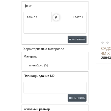
Цена:
₽
применить
САДО
Характеристика материала
4М Х
Материал
28943
минибрус
(5)
Площадь здания М2
применить
Условный размер