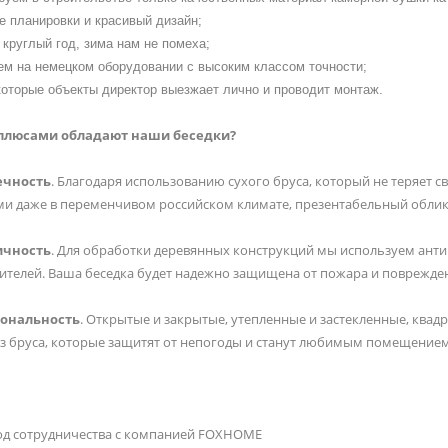
е планировки и красивый дизайн;
круглый год, зима нам не помеха;
ем на немецком оборудовании с высоким классом точности;
которые объекты директор выезжает лично и проводит монтаж.
плюсами обладают наши беседки?
ечность
. Благодаря использованию сухого бруса, который не теряет св
и даже в переменчивом российском климате, презентабельный облик
ичность
. Для обработки деревянных конструкций мы используем ант
ителей. Ваша беседка будет надежно защищена от пожара и поврежден
ональность
. Открытые и закрытые, утепленные и застекленные, ква
из бруса, которые защитят от непогоды и станут любимым помещением 
од сотрудничества с компанией FOXHOME