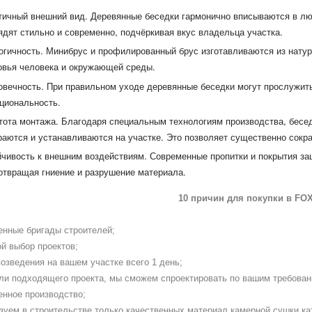
тичный внешний вид.
Деревянные беседки гармонично вписываются в лю
ядят стильно и современно, подчёркивая вкус владельца участка.
огичность.
Минибрус и профилированный брус изготавливаются из натур
овья человека и окружающей среды.
овечность.
При правильном уходе деревянные беседки могут прослужить
циональность.
тота монтажа.
Благодаря специальным технологиям производства, бесед
раются и устанавливаются на участке. Это позволяет существенно сокра
йчивость к внешним воздействиям.
Современные пропитки и покрытия за
отвращая гниение и разрушение материала.
10 причин для покупки в
FO
енные бригады строителей;
й выбор проектов;
озведения на вашем участке всего 1 день;
ли подходящего проекта, мы сможем спроектировать по вашим требован
енное производство;
зуем в строительстве только качественных материал камерной сушки ка