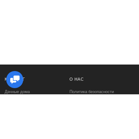
КАТАЛОГ
О НАС
Дачные дома
Политика безопасности
Садовые домики
Контакты
Бани и сауны
Условия соглашения
Беседки
О нас
Гаражи и навесы
Блог