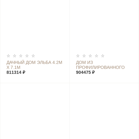
ДАЧНЫЙ ДОМ ЭЛЬБА 4.2М
ДОМ ИЗ
Х 7.1М
ПРОФИЛИРОВАННОГО
811314 ₽
БРУСА ЛУИЗА 6.5М Х 4.5М
904475 ₽