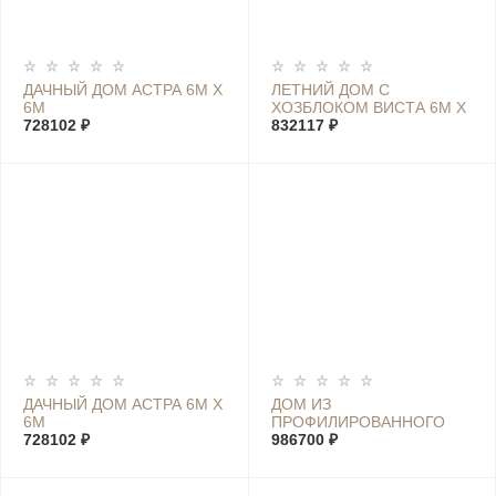
ДАЧНЫЙ ДОМ АСТРА 6М Х
ЛЕТНИЙ ДОМ С
6М
ХОЗБЛОКОМ ВИСТА 6М Х
728102 ₽
7,4М
832117 ₽
ДАЧНЫЙ ДОМ АСТРА 6М Х
ДОМ ИЗ
6М
ПРОФИЛИРОВАННОГО
728102 ₽
БРУСА МАРИЯ 5.6М Х 7М
986700 ₽