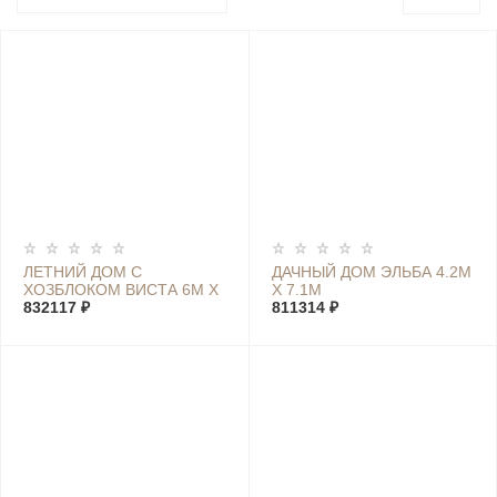
ЛЕТНИЙ ДОМ С
ДАЧНЫЙ ДОМ ЭЛЬБА 4.2М
ХОЗБЛОКОМ ВИСТА 6М Х
Х 7.1М
7,4М
832117 ₽
811314 ₽