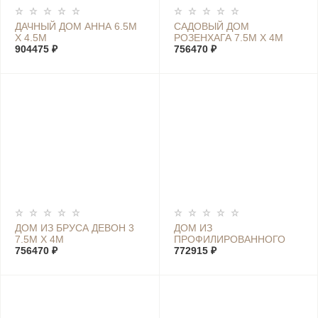
ДАЧНЫЙ ДОМ АННА 6.5М
САДОВЫЙ ДОМ
Х 4.5М
РОЗЕНХАГА 7.5М Х 4М
904475 ₽
756470 ₽
ДОМ ИЗ БРУСА ДЕВОН 3
ДОМ ИЗ
7.5М Х 4М
ПРОФИЛИРОВАННОГО
756470 ₽
БРУСА ШВЕЦИЯ XL 7М Х
772915 ₽
4М