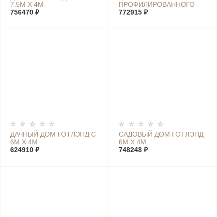
7.5М Х 4М
ПРОФИЛИРОВАННОГО
756470 ₽
БРУСА ШВЕЦИЯ XL 7М Х
772915 ₽
4М
ДАЧНЫЙ ДОМ ГОТЛЭНД С
САДОВЫЙ ДОМ ГОТЛЭНД
6М Х 4М
6М Х 4М
624910 ₽
748248 ₽