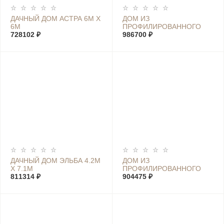
ДАЧНЫЙ ДОМ АСТРА 6М Х
ДОМ ИЗ
6М
ПРОФИЛИРОВАННОГО
728102 ₽
БРУСА МАРИЯ 5.6М Х 7М
986700 ₽
ДАЧНЫЙ ДОМ ЭЛЬБА 4.2М
ДОМ ИЗ
Х 7.1М
ПРОФИЛИРОВАННОГО
811314 ₽
БРУСА ЛУИЗА 6.5М Х 4.5М
904475 ₽