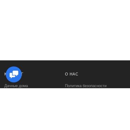
КАТАЛОГ
О НАС
Дачные дома
Политика безопасности
Садовые домики
Контакты
Бани и сауны
Условия соглашения
Беседки
О нас
Гаражи и навесы
Блог