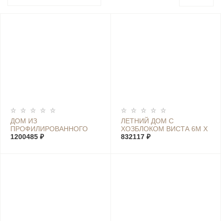
ДОМ ИЗ
ЛЕТНИЙ ДОМ С
ПРОФИЛИРОВАННОГО
ХОЗБЛОКОМ ВИСТА 6М Х
БРУСА ХОЛИДЕЙ D 7М Х
1200485 ₽
7,4М
832117 ₽
9М