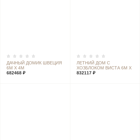
ДАЧНЫЙ ДОМИК ШВЕЦИЯ
ЛЕТНИЙ ДОМ С
6М Х 4М
ХОЗБЛОКОМ ВИСТА 6М Х
682468 ₽
7,4М
832117 ₽