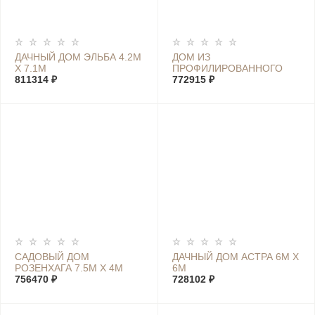
ДАЧНЫЙ ДОМ ЭЛЬБА 4.2М
ДОМ ИЗ
Х 7.1М
ПРОФИЛИРОВАННОГО
811314 ₽
БРУСА ШВЕЦИЯ XL 7М Х
772915 ₽
4М
САДОВЫЙ ДОМ
ДАЧНЫЙ ДОМ АСТРА 6М Х
РОЗЕНХАГА 7.5М Х 4М
6М
756470 ₽
728102 ₽