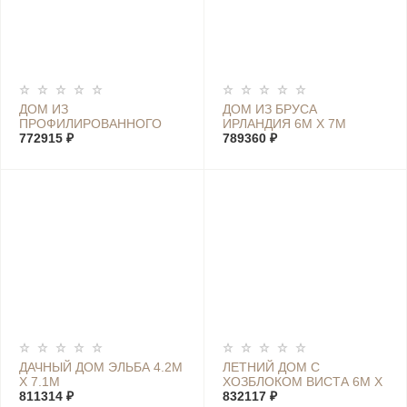
ДОМ ИЗ
ДОМ ИЗ БРУСА
ПРОФИЛИРОВАННОГО
ИРЛАНДИЯ 6М Х 7М
БРУСА ШВЕЦИЯ XL 7М Х
772915 ₽
789360 ₽
4М
ДАЧНЫЙ ДОМ ЭЛЬБА 4.2М
ЛЕТНИЙ ДОМ С
Х 7.1М
ХОЗБЛОКОМ ВИСТА 6М Х
811314 ₽
7,4М
832117 ₽