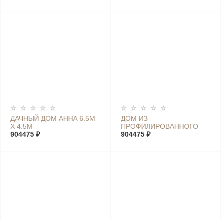
ДАЧНЫЙ ДОМ АННА 6.5М
ДОМ ИЗ
Х 4.5М
ПРОФИЛИРОВАННОГО
904475 ₽
БРУСА ЛУИЗА 6.5М Х 4.5М
904475 ₽