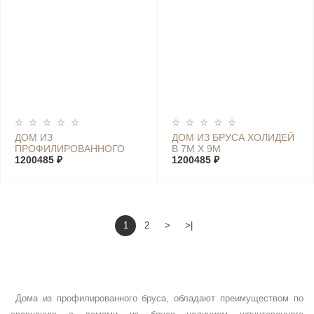
ДОМ ИЗ
ДОМ ИЗ БРУСА ХОЛИДЕЙ
ПРОФИЛИРОВАННОГО
В 7М Х 9М
БРУСА ХОЛИДЕЙ D 7М Х
1200485 ₽
1200485 ₽
9М
1
2
>
>|
Дома из профилированного бруса, обладают преимуществом по