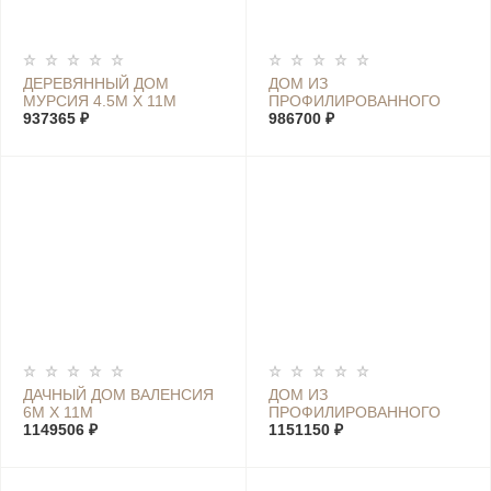
ДЕРЕВЯННЫЙ ДОМ
ДОМ ИЗ
МУРСИЯ 4.5М Х 11М
ПРОФИЛИРОВАННОГО
937365 ₽
БРУСА МАРИЯ 5.6М Х 7М
986700 ₽
ДАЧНЫЙ ДОМ ВАЛЕНСИЯ
ДОМ ИЗ
6М Х 11М
ПРОФИЛИРОВАННОГО
1149506 ₽
БРУСА ХОЛИДЕЙ К 6М Х
1151150 ₽
10М