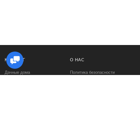
КАТАЛОГ
О НАС
Дачные дома
Политика безопасности
Садовые домики
Контакты
Бани и сауны
Условия соглашения
Беседки
О нас
Гаражи и навесы
Блог
Хозяйственные постройки
Быстровозводимые дома для