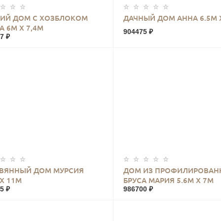
КУПИТЬ
КУПИТЬ
ИЙ ДОМ С ХОЗБЛОКОМ
ДАЧНЫЙ ДОМ АННА 6.5М Х
А 6М Х 7,4М
904475 ₽
7 ₽
КУПИТЬ
КУПИТЬ
ВЯННЫЙ ДОМ МУРСИЯ
ДОМ ИЗ ПРОФИЛИРОВАН
 Х 11М
БРУСА МАРИЯ 5.6М Х 7М
5 ₽
986700 ₽