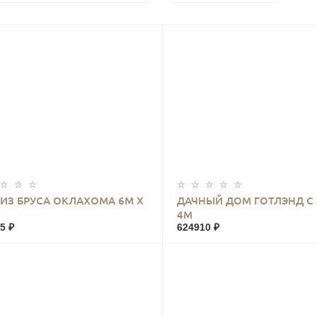
КУПИТЬ
КУПИТЬ
ИЗ БРУСА ОКЛАХОМА 6М Х
ДАЧНЫЙ ДОМ ГОТЛЭНД С 
4М
5 ₽
624910 ₽