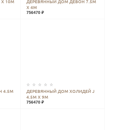
КУПИТЬ
 Х 10М
ДЕРЕВЯННЫЙ ДОМ ДЕВОН 7.5М
Х 4М
756470 ₽
КУПИТЬ
Н 4.5М
ДЕРЕВЯННЫЙ ДОМ ХОЛИДЕЙ J
4.5М Х 9М
756470 ₽