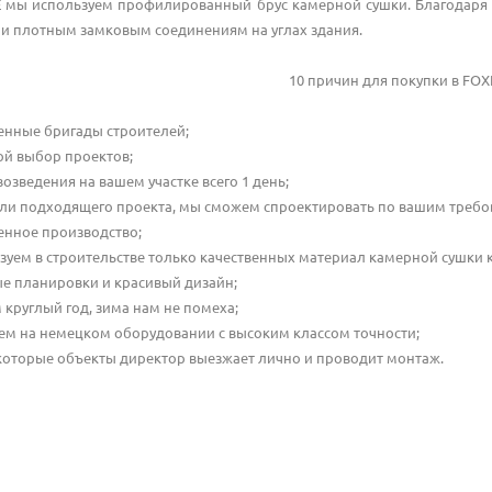
мы используем профилированный брус камерной сушки. Благодаря 
 и плотным замковым соединениям на углах здания.
10 причин для покупки в
FOX
енные бригады строителей;
й выбор проектов;
возведения на вашем участке всего 1 день;
ли подходящего проекта, мы сможем спроектировать по вашим требо
енное производство;
зуем в строительстве только качественных материал камерной сушки к
е планировки и красивый дизайн;
 круглый год, зима нам не помеха;
ем на немецком оборудовании с высоким классом точности;
которые объекты директор выезжает лично и проводит монтаж.