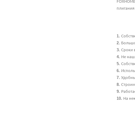
FOXHOME 
плигания
Собств
Большо
Сроки 
Не наш
Собств
Исполь
Удобны
Строим
Работа
На не