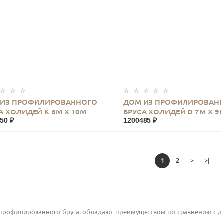
КУПИТЬ
КУПИТЬ
 ИЗ ПРОФИЛИРОВАННОГО
ДОМ ИЗ ПРОФИЛИРОВАН
А ХОЛИДЕЙ К 6М Х 10М
БРУСА ХОЛИДЕЙ D 7М Х 9
50 ₽
1200485 ₽
1
2
>
>|
профилированного бруса, обладают преимуществом по сравнению с д