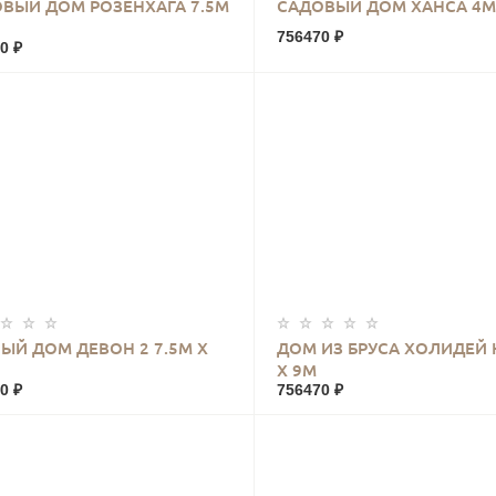
КУПИТЬ
КУПИТЬ
ВЫЙ ДОМ РОЗЕНХАГА 7.5М
САДОВЫЙ ДОМ ХАНСА 4М
756470 ₽
0 ₽
КУПИТЬ
КУПИТЬ
ЫЙ ДОМ ДЕВОН 2 7.5М Х
ДОМ ИЗ БРУСА ХОЛИДЕЙ 
Х 9М
0 ₽
756470 ₽