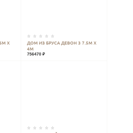
КУПИТЬ
6М Х
ДОМ ИЗ БРУСА ДЕВОН 3 7.5М Х
4М
756470 ₽