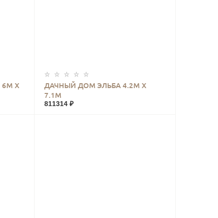
КУПИТЬ
 6М Х
ДАЧНЫЙ ДОМ ЭЛЬБА 4.2М Х
7.1М
811314 ₽