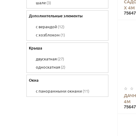
САДО
шале
(3)
7 х 9
(2)
Х 4М
75647
Дополнительные элементы
с верандой
(12)
с хозблоком
(1)
Крыша
двускатная
(27)
односкатная
(2)
Окна
с панорамными окнами
(11)
ДАЧН
4М
75647