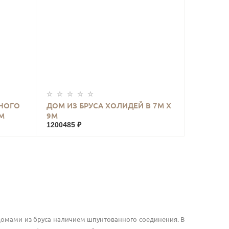
КУПИТЬ
НОГО
ДОМ ИЗ БРУСА ХОЛИДЕЙ В 7М Х
М
9М
1200485 ₽
омами из бруса наличием шпунтованного соединения. В