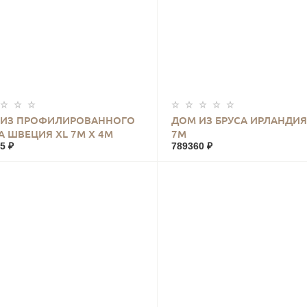
КУПИТЬ
КУПИТЬ
 ИЗ ПРОФИЛИРОВАННОГО
ДОМ ИЗ БРУСА ИРЛАНДИЯ
А ШВЕЦИЯ XL 7М Х 4М
7М
5 ₽
789360 ₽