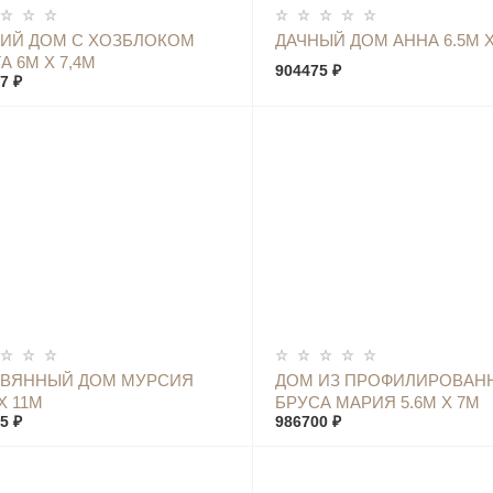
КУПИТЬ
КУПИТЬ
ИЙ ДОМ С ХОЗБЛОКОМ
ДАЧНЫЙ ДОМ АННА 6.5М Х
А 6М Х 7,4М
904475 ₽
7 ₽
КУПИТЬ
КУПИТЬ
ЕВЯННЫЙ ДОМ МУРСИЯ
ДОМ ИЗ ПРОФИЛИРОВАН
Х 11М
БРУСА МАРИЯ 5.6М Х 7М
5 ₽
986700 ₽