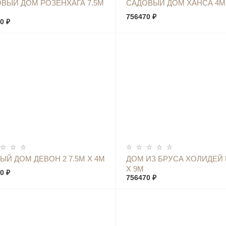
КУПИТЬ
КУПИТЬ
ВЫЙ ДОМ РОЗЕНХАГА 7.5М
САДОВЫЙ ДОМ ХАНСА 4М 
756470 ₽
0 ₽
КУПИТЬ
КУПИТЬ
ЫЙ ДОМ ДЕВОН 2 7.5М Х 4М
ДОМ ИЗ БРУСА ХОЛИДЕЙ 
Х 9М
0 ₽
756470 ₽