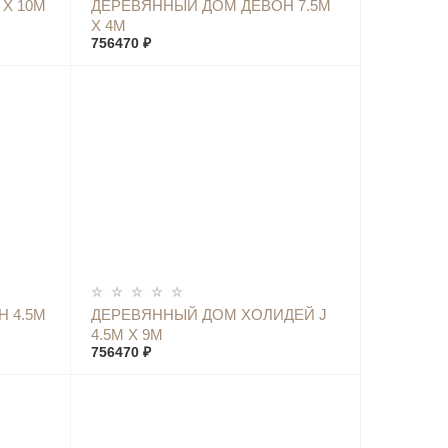
КУПИТЬ
Х 10М
ДЕРЕВЯННЫЙ ДОМ ДЕВОН 7.5М
Х 4М
756470 ₽
КУПИТЬ
Н 4.5М
ДЕРЕВЯННЫЙ ДОМ ХОЛИДЕЙ J
4.5М Х 9М
756470 ₽