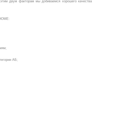
этим двум факторам мы добиваемся хорошего качества
HOME
:
иям;
тегории АБ;