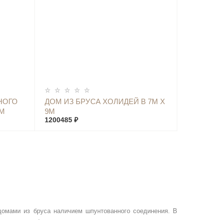
КУПИТЬ
НОГО
ДОМ ИЗ БРУСА ХОЛИДЕЙ В 7М Х
9М
9М
1200485 ₽
омами из бруса наличием шпунтованного соединения. В