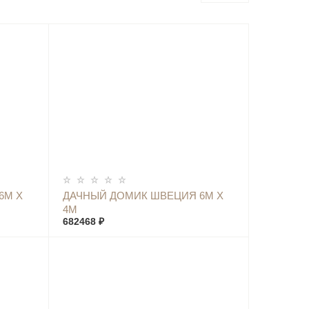
КУПИТЬ
6М Х
ДАЧНЫЙ ДОМИК ШВЕЦИЯ 6М Х
4М
682468 ₽