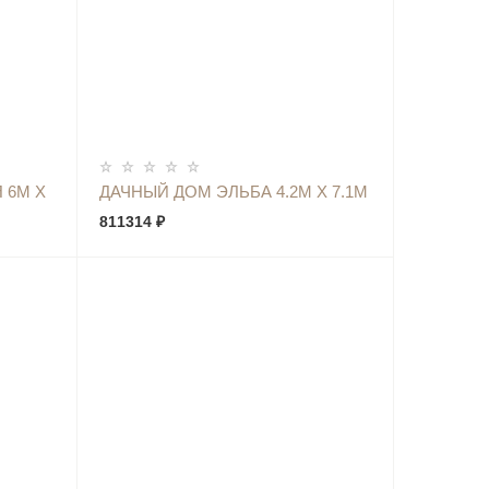
КУПИТЬ
 6М Х
ДАЧНЫЙ ДОМ ЭЛЬБА 4.2М Х 7.1М
811314 ₽