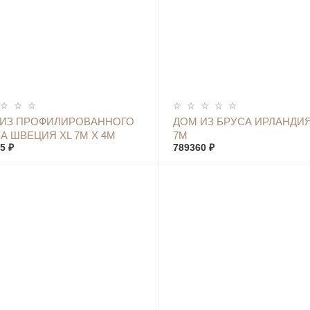
КУПИТЬ
КУПИТЬ
 ИЗ ПРОФИЛИРОВАННОГО
ДОМ ИЗ БРУСА ИРЛАНДИЯ
А ШВЕЦИЯ XL 7М Х 4М
7М
5 ₽
789360 ₽