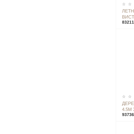
ЛЕТН
ВИСТ
83211
ДЕР
4.5М 
93736