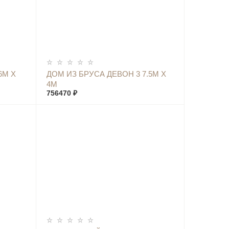
КУПИТЬ
6М Х
ДОМ ИЗ БРУСА ДЕВОН 3 7.5М Х
4М
756470 ₽