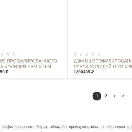
КУПИТЬ
КУПИТЬ
 ИЗ ПРОФИЛИРОВАННОГО
ДОМ ИЗ ПРОФИЛИРОВАН
А ХОЛИДЕЙ К 6М Х 10М
БРУСА ХОЛИДЕЙ D 7М Х 
50 ₽
1200485 ₽
1
2
>
>|
профилированного бруса, обладают преимуществом по сравнению с д