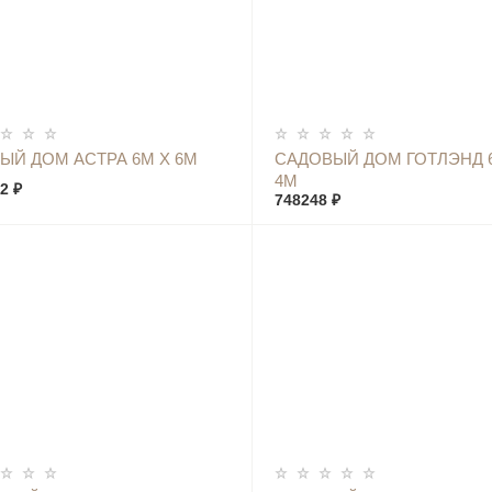
КУПИТЬ
КУПИТЬ
ЫЙ ДОМ АСТРА 6М Х 6М
САДОВЫЙ ДОМ ГОТЛЭНД 
4М
2 ₽
748248 ₽