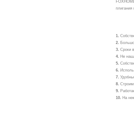
FOXHOME 
плигания 
Собств
Большо
Сроки в
Не наш
Собств
Исполь
Удобны
Строим 
Работа
На не