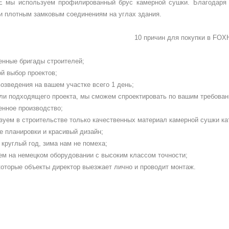
мы используем профилированный брус камерной сушки. Благодаря 
и плотным замковым соединениям на углах здания.
10 причин для покупки в
FOX
енные бригады строителей;
й выбор проектов;
озведения на вашем участке всего 1 день;
ли подходящего проекта, мы сможем спроектировать по вашим требован
енное производство;
зуем в строительстве только качественных материал камерной сушки ка
е планировки и красивый дизайн;
круглый год, зима нам не помеха;
ем на немецком оборудовании с высоким классом точности;
которые объекты директор выезжает лично и проводит монтаж.