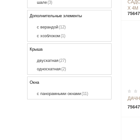
САДО
шале
(3)
7 х 9
(2)
Х 4М
75647
Дополнительные элементы
с верандой
(12)
с хозблоком
(1)
Крыша
двускатная
(27)
односкатная
(2)
Окна
с панорамными окнами
(11)
ДАЧН
75647