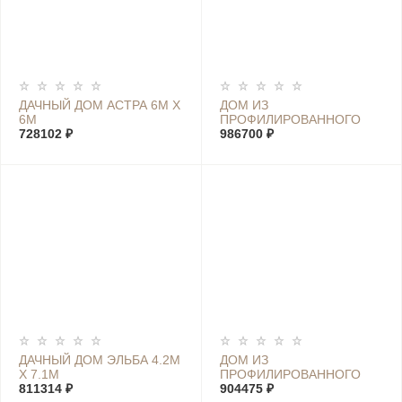
ДАЧНЫЙ ДОМ АСТРА 6М Х
ДОМ ИЗ
6М
ПРОФИЛИРОВАННОГО
728102 ₽
БРУСА МАРИЯ 5.6М Х 7М
986700 ₽
ДАЧНЫЙ ДОМ ЭЛЬБА 4.2М
ДОМ ИЗ
Х 7.1М
ПРОФИЛИРОВАННОГО
811314 ₽
БРУСА ЛУИЗА 6.5М Х 4.5М
904475 ₽