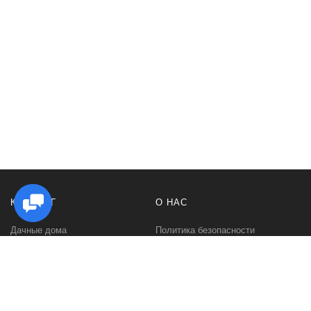
КАТАЛОГ
О НАС
Дачные дома
Политика безопасности
Садовые домики
Контакты
Бани и сауны
Условия соглашения
Беседки
О нас