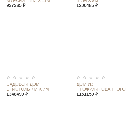
МУРСИЯ 4.5М Х 11М
В 7М Х 9М
937365 ₽
1200485 ₽
САДОВЫЙ ДОМ
ДОМ ИЗ
БРИСТОЛЬ 7М Х 7М
ПРОФИЛИРОВАННОГО
1348490 ₽
БРУСА ХОЛИДЕЙ К 6М Х
1151150 ₽
10М