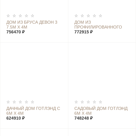
ДОМ ИЗ БРУСА ДЕВОН 3
ДОМ ИЗ
7.5М Х 4М
ПРОФИЛИРОВАННОГО
756470 ₽
БРУСА ШВЕЦИЯ XL 7М Х
772915 ₽
4М
ДАЧНЫЙ ДОМ ГОТЛЭНД С
САДОВЫЙ ДОМ ГОТЛЭНД
6М Х 4М
6М Х 4М
624910 ₽
748248 ₽