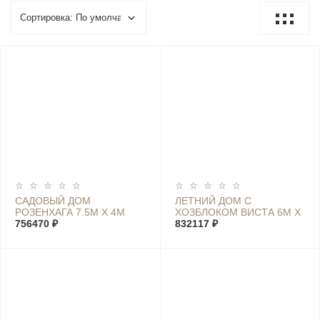
САДОВЫЙ ДОМ
ЛЕТНИЙ ДОМ С
РОЗЕНХАГА 7.5М Х 4М
ХОЗБЛОКОМ ВИСТА 6М Х
756470 ₽
7,4М
832117 ₽