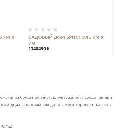
КУПИТЬ
В 7М Х
САДОВЫЙ ДОМ БРИСТОЛЬ 7М Х
7М
1348490 ₽
омами из бруса наличием шпунтованного соединения. В
этим двум факторам мы добиваемся хорошего качества
HOME
: