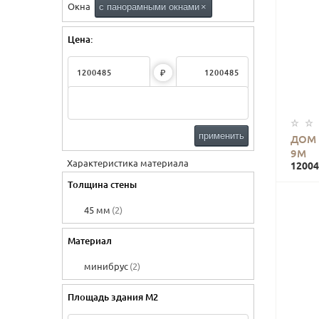
Окна
с панорамными окнами
×
Цена:
₽
применить
ДОМ 
9М
Характеристика материала
12004
Толщина стены
45 мм
(2)
Материал
минибрус
(2)
Площадь здания М2