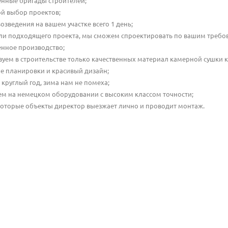
енные бригады строителей;
й выбор проектов;
озведения на вашем участке всего 1 день;
ли подходящего проекта, мы сможем спроектировать по вашим требо
енное производство;
уем в строительстве только качественных материал камерной сушки к
е планировки и красивый дизайн;
круглый год, зима нам не помеха;
ем на немецком оборудовании с высоким классом точности;
которые объекты директор выезжает лично и проводит монтаж.