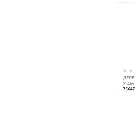
ДЕРЕ
Х 4М
75647