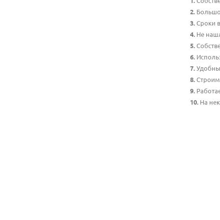
Собств
Большо
Сроки в
Не наш
Собств
Использ
Удобны
Строим 
Работа
На не