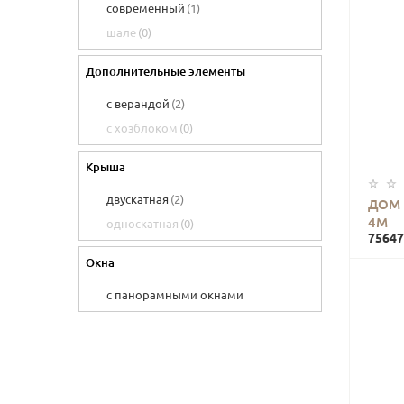
современный
(1)
7 х 7
(0)
шале
(0)
7 х 9
Дополнительные элементы
с верандой
(2)
с хозблоком
(0)
Крыша
двускатная
(2)
ДОМ 
4М
односкатная
(0)
75647
Окна
с панорамными окнами