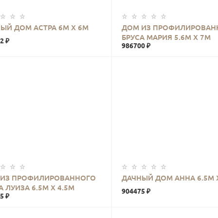
КУПИТЬ
КУПИТЬ
ЫЙ ДОМ АСТРА 6М Х 6М
ДОМ ИЗ ПРОФИЛИРОВАН
БРУСА МАРИЯ 5.6М Х 7М
2 ₽
986700 ₽
КУПИТЬ
КУПИТЬ
 ИЗ ПРОФИЛИРОВАННОГО
ДАЧНЫЙ ДОМ АННА 6.5М Х
А ЛУИЗА 6.5М Х 4.5М
904475 ₽
5 ₽