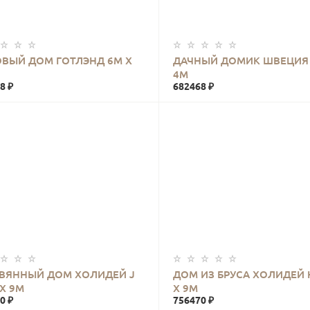
КУПИТЬ
КУПИТЬ
ВЫЙ ДОМ ГОТЛЭНД 6М Х
ДАЧНЫЙ ДОМИК ШВЕЦИЯ 
4М
8 ₽
682468 ₽
КУПИТЬ
КУПИТЬ
ВЯННЫЙ ДОМ ХОЛИДЕЙ J
ДОМ ИЗ БРУСА ХОЛИДЕЙ 
 Х 9М
Х 9М
0 ₽
756470 ₽