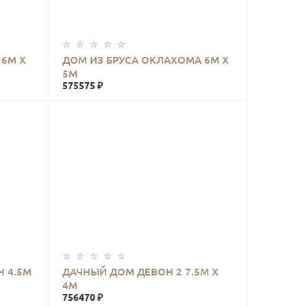
КУПИТЬ
6М Х
ДОМ ИЗ БРУСА ОКЛАХОМА 6М Х
5М
575575 ₽
КУПИТЬ
Н 4.5М
ДАЧНЫЙ ДОМ ДЕВОН 2 7.5М Х
4М
756470 ₽