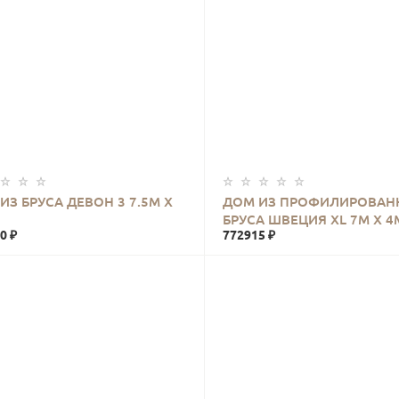
КУПИТЬ
КУПИТЬ
ИЗ БРУСА ДЕВОН 3 7.5М Х
ДОМ ИЗ ПРОФИЛИРОВАН
БРУСА ШВЕЦИЯ XL 7М Х 4
0 ₽
772915 ₽