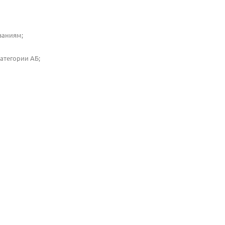
ваниям;
атегории АБ;