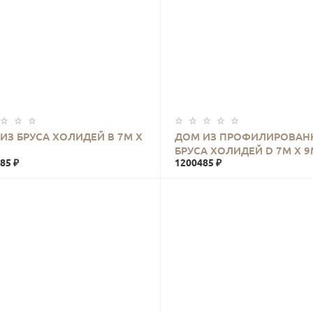
КУПИТЬ
КУПИТЬ
ИЗ БРУСА ХОЛИДЕЙ В 7М Х
ДОМ ИЗ ПРОФИЛИРОВАН
БРУСА ХОЛИДЕЙ D 7М Х 9
85 ₽
1200485 ₽