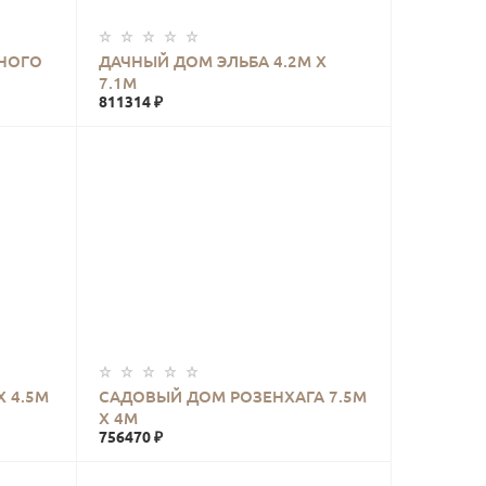
КУПИТЬ
НОГО
ДАЧНЫЙ ДОМ ЭЛЬБА 4.2М Х
7.1М
811314 ₽
КУПИТЬ
 4.5М
САДОВЫЙ ДОМ РОЗЕНХАГА 7.5М
Х 4М
756470 ₽