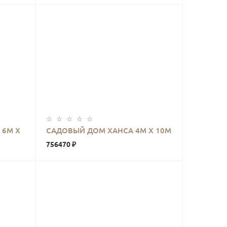
КУПИТЬ
 6М Х
САДОВЫЙ ДОМ ХАНСА 4М Х 10М
756470 ₽