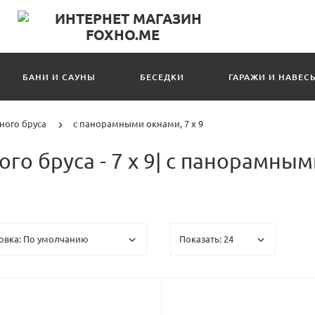
БАНИ И САУНЫ
БЕСЕДКИ
ГАРАЖИ И НАВЕС
ного бруса
с панорамными окнами, 7 х 9
о бруса - 7 х 9| с панорамны