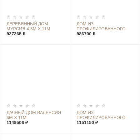
ДЕРЕВЯННЫЙ ДОМ
ДОМ ИЗ
МУРСИЯ 4.5М Х 11М
ПРОФИЛИРОВАННОГО
937365 ₽
БРУСА МАРИЯ 5.6М Х 7М
986700 ₽
ДАЧНЫЙ ДОМ ВАЛЕНСИЯ
ДОМ ИЗ
6М Х 11М
ПРОФИЛИРОВАННОГО
1149506 ₽
БРУСА ХОЛИДЕЙ К 6М Х
1151150 ₽
10М