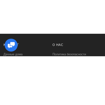
КАТАЛОГ
О НАС
Дачные дома
Политика безопасности
Садовые домики
Контакты
Бани и сауны
Условия соглашения
Беседки
О нас
Гаражи и навесы
Блог
Хозяйственные постройки
Быстровозводимые дома для