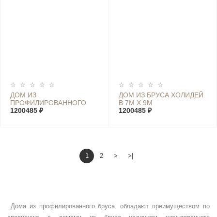
ДОМ ИЗ
ДОМ ИЗ БРУСА ХОЛИДЕЙ
ПРОФИЛИРОВАННОГО
В 7М Х 9М
БРУСА ХОЛИДЕЙ D 7М Х
1200485 ₽
1200485 ₽
9М
1
2
>
>|
Дома из профилированного бруса, обладают преимуществом по