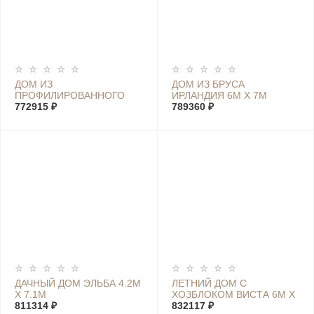
ДОМ ИЗ
ДОМ ИЗ БРУСА
ПРОФИЛИРОВАННОГО
ИРЛАНДИЯ 6М Х 7М
БРУСА ШВЕЦИЯ XL 7М Х
772915 ₽
789360 ₽
4М
ДАЧНЫЙ ДОМ ЭЛЬБА 4.2М
ЛЕТНИЙ ДОМ С
Х 7.1М
ХОЗБЛОКОМ ВИСТА 6М Х
811314 ₽
7,4М
832117 ₽