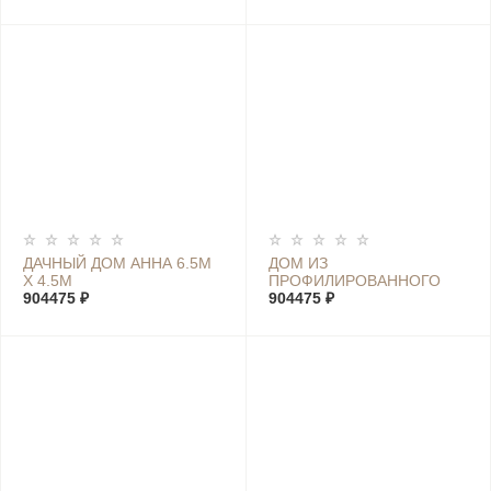
ДАЧНЫЙ ДОМ АННА 6.5М
ДОМ ИЗ
Х 4.5М
ПРОФИЛИРОВАННОГО
904475 ₽
БРУСА ЛУИЗА 6.5М Х 4.5М
904475 ₽