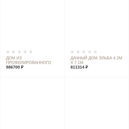
ДОМ ИЗ
ДАЧНЫЙ ДОМ ЭЛЬБА 4.2М
ПРОФИЛИРОВАННОГО
Х 7.1М
БРУСА МАРИЯ 5.6М Х 7М
986700 ₽
811314 ₽