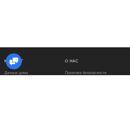
КАТАЛОГ
О НАС
Дачные дома
Политика безопасности
Садовые домики
Контакты
Бани и сауны
Условия соглашения
Беседки
О нас
Гаражи и навесы
Блог
Хозяйственные постройки