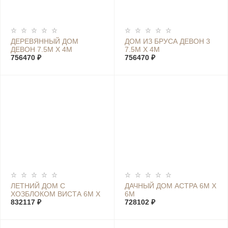
ДЕРЕВЯННЫЙ ДОМ
ДОМ ИЗ БРУСА ДЕВОН 3
ДЕВОН 7.5М Х 4М
7.5М Х 4М
756470 ₽
756470 ₽
ЛЕТНИЙ ДОМ С
ДАЧНЫЙ ДОМ АСТРА 6М Х
ХОЗБЛОКОМ ВИСТА 6М Х
6М
7,4М
832117 ₽
728102 ₽