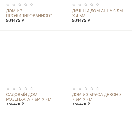
ДОМ ИЗ
ДАЧНЫЙ ДОМ АННА 6.5М
ПРОФИЛИРОВАННОГО
Х 4.5М
БРУСА ЛУИЗА 6.5М Х 4.5М
904475 ₽
904475 ₽
САДОВЫЙ ДОМ
ДОМ ИЗ БРУСА ДЕВОН 3
РОЗЕНХАГА 7.5М Х 4М
7.5М Х 4М
756470 ₽
756470 ₽