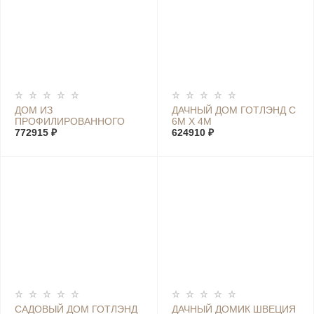
ДОМ ИЗ
ДАЧНЫЙ ДОМ ГОТЛЭНД С
ПРОФИЛИРОВАННОГО
6М Х 4М
БРУСА ШВЕЦИЯ XL 7М Х
772915 ₽
624910 ₽
4М
САДОВЫЙ ДОМ ГОТЛЭНД
ДАЧНЫЙ ДОМИК ШВЕЦИЯ