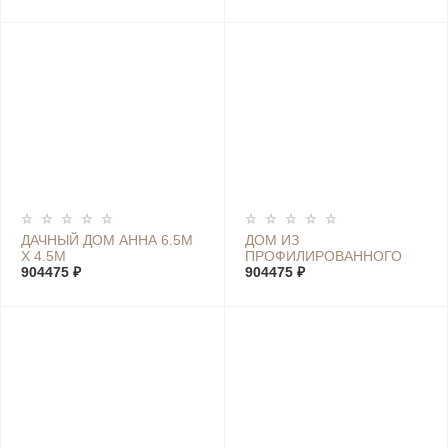
ДАЧНЫЙ ДОМ АННА 6.5М
ДОМ ИЗ
Х 4.5М
ПРОФИЛИРОВАННОГО
904475 ₽
БРУСА ЛУИЗА 6.5М Х 4.5М
904475 ₽