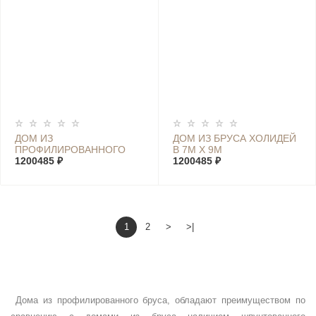
ДОМ ИЗ
ДОМ ИЗ БРУСА ХОЛИДЕЙ
ПРОФИЛИРОВАННОГО
В 7М Х 9М
БРУСА ХОЛИДЕЙ D 7М Х
1200485 ₽
1200485 ₽
9М
1
2
>
>|
Дома из профилированного бруса, обладают преимуществом по