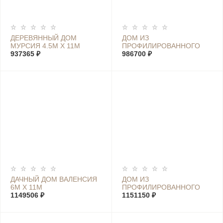
ДЕРЕВЯННЫЙ ДОМ
ДОМ ИЗ
МУРСИЯ 4.5М Х 11М
ПРОФИЛИРОВАННОГО
937365 ₽
БРУСА МАРИЯ 5.6М Х 7М
986700 ₽
ДАЧНЫЙ ДОМ ВАЛЕНСИЯ
ДОМ ИЗ
6М Х 11М
ПРОФИЛИРОВАННОГО
1149506 ₽
БРУСА ХОЛИДЕЙ К 6М Х
1151150 ₽
10М