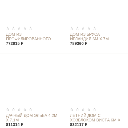
ДОМ ИЗ
ДОМ ИЗ БРУСА
ПРОФИЛИРОВАННОГО
ИРЛАНДИЯ 6М Х 7М
БРУСА ШВЕЦИЯ XL 7М Х
772915 ₽
789360 ₽
4М
ДАЧНЫЙ ДОМ ЭЛЬБА 4.2М
ЛЕТНИЙ ДОМ С
Х 7.1М
ХОЗБЛОКОМ ВИСТА 6М Х
811314 ₽
7,4М
832117 ₽