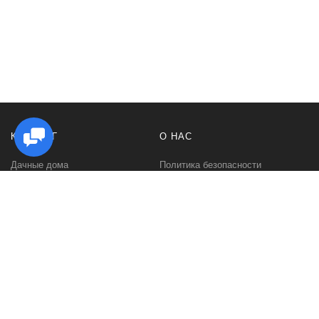
КАТАЛОГ
О НАС
Дачные дома
Политика безопасности
Садовые домики
Контакты
Бани и сауны
Условия соглашения
Беседки
О нас
Гаражи и навесы
Блог
Хозяйственные постройки
Быстровозводимые дома для