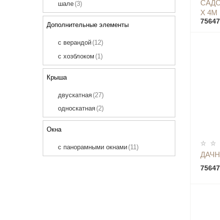
САДО
шале
(3)
7 х 9
(2)
Х 4М
75647
Дополнительные элементы
с верандой
(12)
с хозблоком
(1)
Крыша
двускатная
(27)
односкатная
(2)
Окна
с панорамными окнами
(11)
ДАЧН
75647