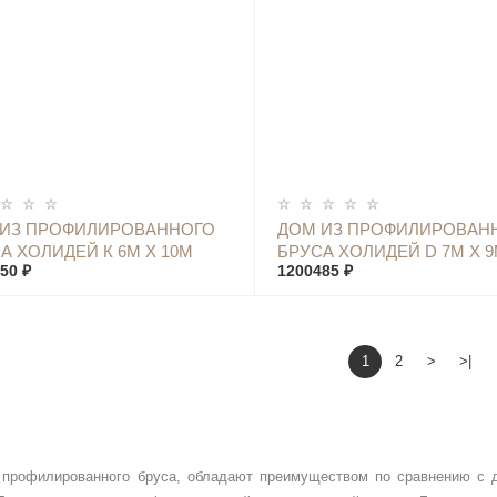
КУПИТЬ
КУПИТЬ
 ИЗ ПРОФИЛИРОВАННОГО
ДОМ ИЗ ПРОФИЛИРОВАН
А ХОЛИДЕЙ К 6М Х 10М
БРУСА ХОЛИДЕЙ D 7М Х 
50 ₽
1200485 ₽
1
2
>
>|
профилированного бруса, обладают преимуществом по сравнению с д