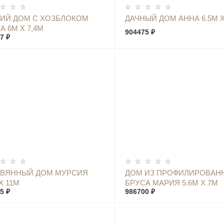
КУПИТЬ
КУПИТЬ
ИЙ ДОМ С ХОЗБЛОКОМ
ДАЧНЫЙ ДОМ АННА 6.5М Х
А 6М Х 7,4М
904475 ₽
7 ₽
КУПИТЬ
КУПИТЬ
ЕВЯННЫЙ ДОМ МУРСИЯ
ДОМ ИЗ ПРОФИЛИРОВАН
Х 11М
БРУСА МАРИЯ 5.6М Х 7М
5 ₽
986700 ₽