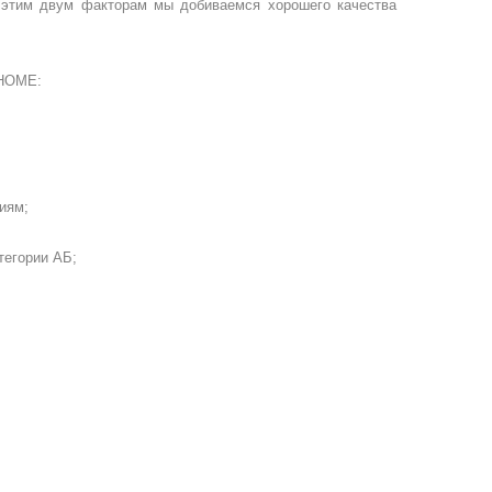
этим двум факторам мы добиваемся хорошего качества
HOME
:
иям;
тегории АБ;