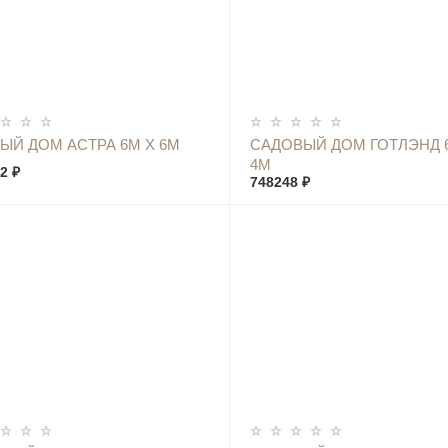
КУПИТЬ
КУПИТЬ
ЫЙ ДОМ АСТРА 6М Х 6М
САДОВЫЙ ДОМ ГОТЛЭНД 
4М
2 ₽
748248 ₽