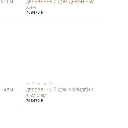
КУПИТЬ
Х 10М
ДЕРЕВЯННЫЙ ДОМ ДЕВОН 7.5М
Х 4М
756470 ₽
КУПИТЬ
Н 4.5М
ДЕРЕВЯННЫЙ ДОМ ХОЛИДЕЙ J
4.5М Х 9М
756470 ₽