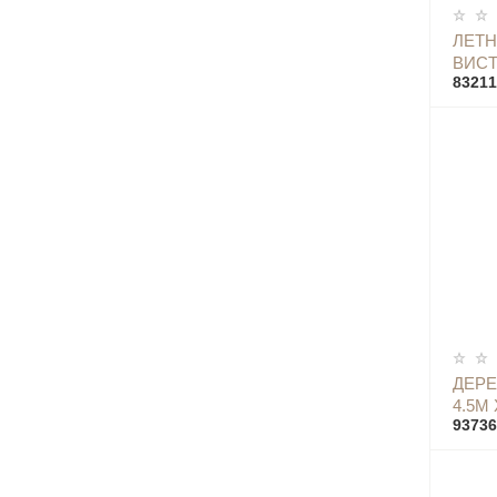
ЛЕТН
ВИСТ
83211
ДЕР
4.5М 
93736