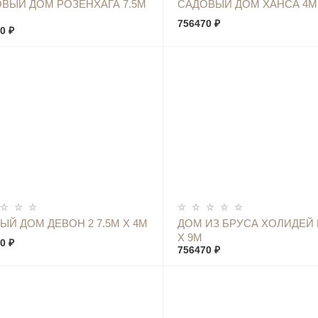
КУПИТЬ
КУПИТЬ
ВЫЙ ДОМ РОЗЕНХАГА 7.5М
САДОВЫЙ ДОМ ХАНСА 4М 
756470 ₽
0 ₽
КУПИТЬ
КУПИТЬ
ЫЙ ДОМ ДЕВОН 2 7.5М Х 4М
ДОМ ИЗ БРУСА ХОЛИДЕЙ 
Х 9М
0 ₽
756470 ₽