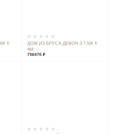
КУПИТЬ
6М Х
ДОМ ИЗ БРУСА ДЕВОН 3 7.5М Х
4М
756470 ₽