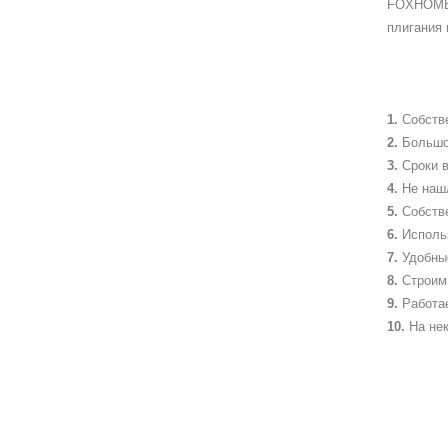
FOXHOME 
плигания 
Собств
Большо
Сроки в
Не наш
Собств
Исполь
Удобны
Строим 
Работа
На не