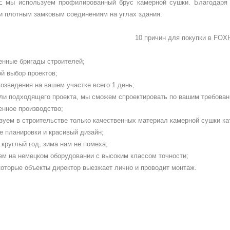
мы используем профилированный брус камерной сушки. Благодаря 
и плотным замковым соединениям на углах здания.
10 причин для покупки в
FOX
енные бригады строителей;
й выбор проектов;
озведения на вашем участке всего 1 день;
ли подходящего проекта, мы сможем спроектировать по вашим требован
енное производство;
зуем в строительстве только качественных материал камерной сушки ка
е планировки и красивый дизайн;
круглый год, зима нам не помеха;
ем на немецком оборудовании с высоким классом точности;
которые объекты директор выезжает лично и проводит монтаж.