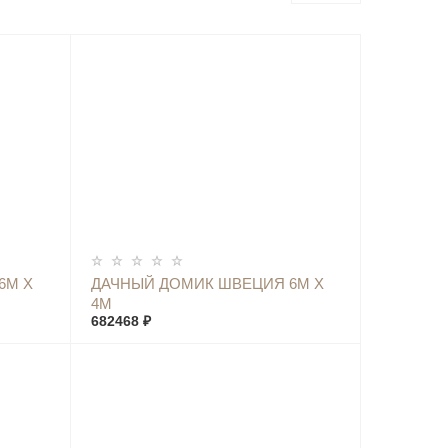
КУПИТЬ
6М Х
ДАЧНЫЙ ДОМИК ШВЕЦИЯ 6М Х
4М
682468 ₽