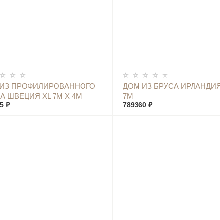
КУПИТЬ
КУПИТЬ
 ИЗ ПРОФИЛИРОВАННОГО
ДОМ ИЗ БРУСА ИРЛАНДИЯ
А ШВЕЦИЯ XL 7М Х 4М
7М
5 ₽
789360 ₽