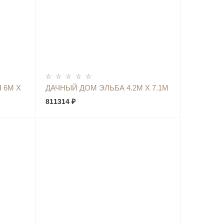
КУПИТЬ
 6М Х
ДАЧНЫЙ ДОМ ЭЛЬБА 4.2М Х 7.1М
811314 ₽