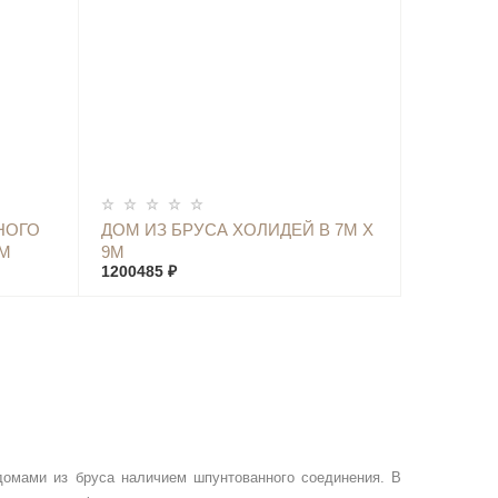
КУПИТЬ
НОГО
ДОМ ИЗ БРУСА ХОЛИДЕЙ В 7М Х
9М
9М
1200485 ₽
омами из бруса наличием шпунтованного соединения. В