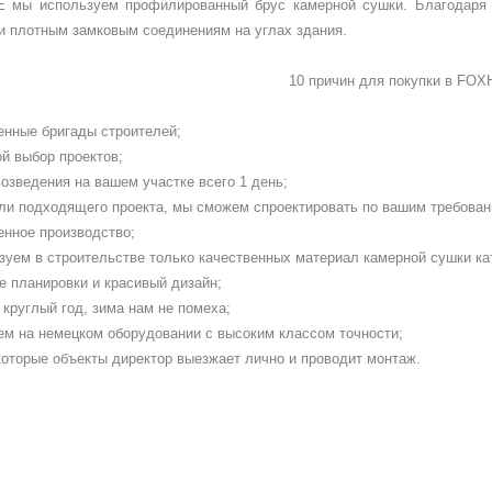
мы используем профилированный брус камерной сушки. Благодаря 
и плотным замковым соединениям на углах здания.
10 причин для покупки в
FOX
енные бригады строителей;
й выбор проектов;
озведения на вашем участке всего 1 день;
ли подходящего проекта, мы сможем спроектировать по вашим требован
енное производство;
зуем в строительстве только качественных материал камерной сушки ка
е планировки и красивый дизайн;
круглый год, зима нам не помеха;
ем на немецком оборудовании с высоким классом точности;
которые объекты директор выезжает лично и проводит монтаж.