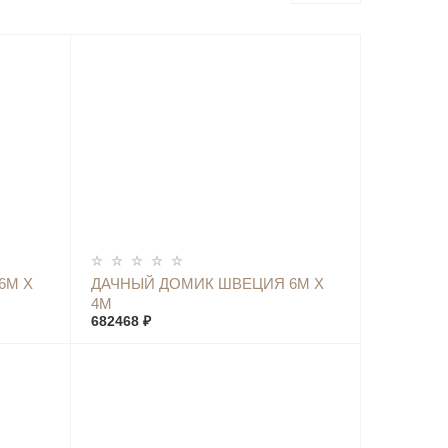
КУПИТЬ
6М Х
ДАЧНЫЙ ДОМИК ШВЕЦИЯ 6М Х
4М
682468 ₽