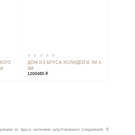
КУПИТЬ
НОГО
ДОМ ИЗ БРУСА ХОЛИДЕЙ В 7М Х
9М
9М
1200485 ₽
омами из бруса наличием шпунтованного соединения. В