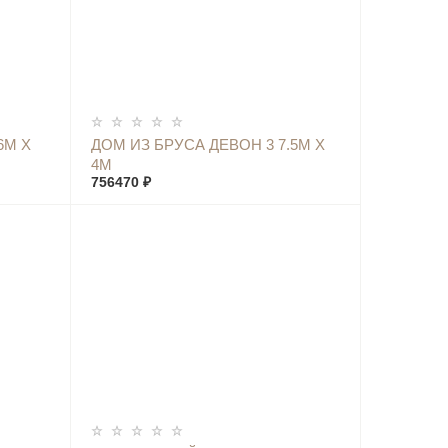
КУПИТЬ
6М Х
ДОМ ИЗ БРУСА ДЕВОН 3 7.5М Х
4М
756470 ₽