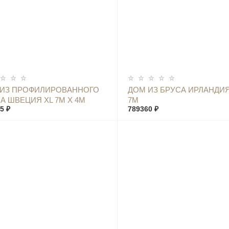
КУПИТЬ
КУПИТЬ
 ИЗ ПРОФИЛИРОВАННОГО
ДОМ ИЗ БРУСА ИРЛАНДИЯ
А ШВЕЦИЯ XL 7М Х 4М
7М
5 ₽
789360 ₽