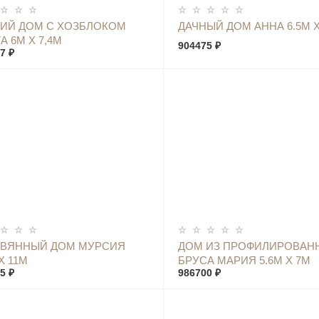
КУПИТЬ
КУПИТЬ
ИЙ ДОМ С ХОЗБЛОКОМ
ДАЧНЫЙ ДОМ АННА 6.5М Х
А 6М Х 7,4М
904475 ₽
7 ₽
КУПИТЬ
КУПИТЬ
ЕВЯННЫЙ ДОМ МУРСИЯ
ДОМ ИЗ ПРОФИЛИРОВАН
Х 11М
БРУСА МАРИЯ 5.6М Х 7М
5 ₽
986700 ₽