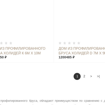
КУПИТЬ
КУПИТЬ
 ИЗ ПРОФИЛИРОВАННОГО
ДОМ ИЗ ПРОФИЛИРОВАН
А ХОЛИДЕЙ К 6М Х 10М
БРУСА ХОЛИДЕЙ D 7М Х 
50 ₽
1200485 ₽
1
2
>
>|
профилированного бруса, обладают преимуществом по сравнению с д