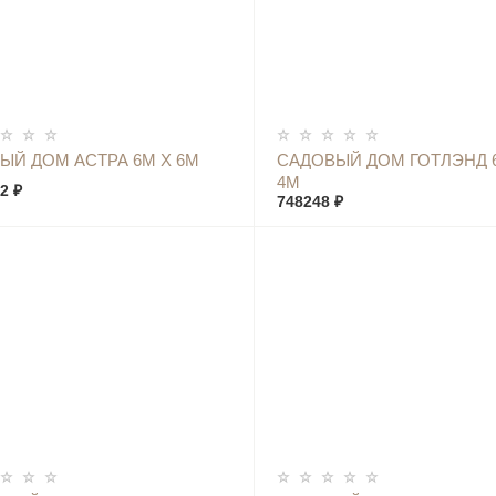
КУПИТЬ
КУПИТЬ
ЫЙ ДОМ АСТРА 6М Х 6М
САДОВЫЙ ДОМ ГОТЛЭНД 
4М
2 ₽
748248 ₽