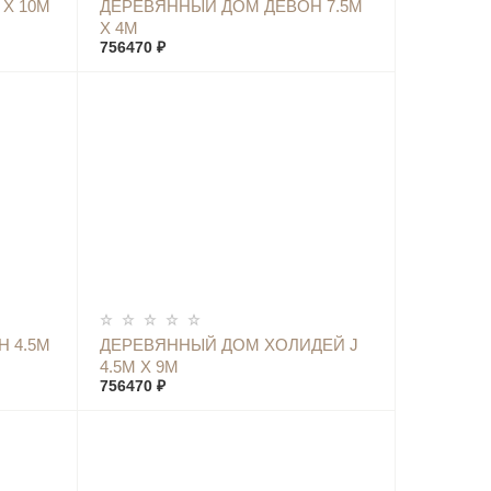
КУПИТЬ
Х 10М
ДЕРЕВЯННЫЙ ДОМ ДЕВОН 7.5М
Х 4М
756470 ₽
КУПИТЬ
Н 4.5М
ДЕРЕВЯННЫЙ ДОМ ХОЛИДЕЙ J
4.5М Х 9М
756470 ₽