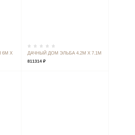
КУПИТЬ
 6М Х
ДАЧНЫЙ ДОМ ЭЛЬБА 4.2М Х 7.1М
811314 ₽