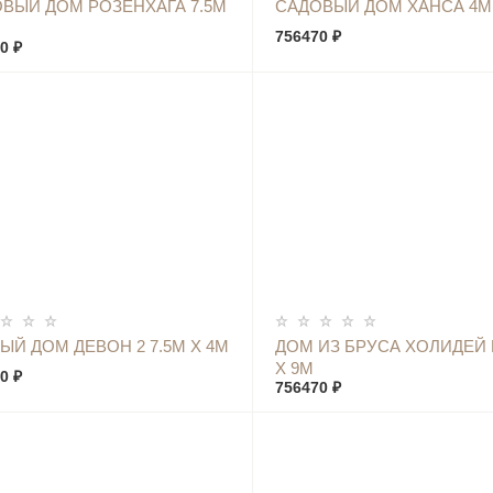
КУПИТЬ
КУПИТЬ
ВЫЙ ДОМ РОЗЕНХАГА 7.5М
САДОВЫЙ ДОМ ХАНСА 4М 
756470 ₽
0 ₽
КУПИТЬ
КУПИТЬ
ЫЙ ДОМ ДЕВОН 2 7.5М Х 4М
ДОМ ИЗ БРУСА ХОЛИДЕЙ 
Х 9М
0 ₽
756470 ₽