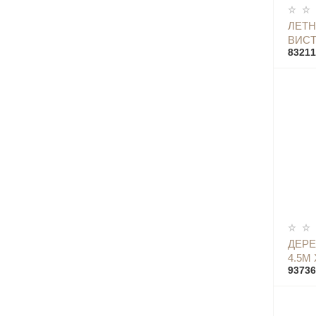
ЛЕТН
ВИСТ
83211
ДЕР
4.5М 
93736