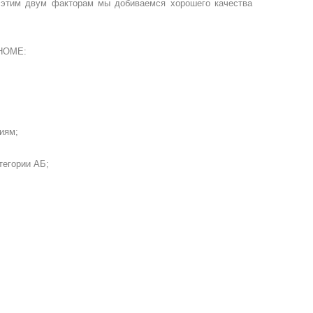
этим двум факторам мы добиваемся хорошего качества
HOME
:
иям;
тегории АБ;