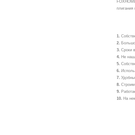
FOXHOME 
плигания 
Собств
Большо
Сроки в
Не наш
Собств
Исполь
Удобны
Строим 
Работа
На не