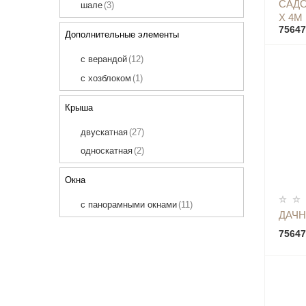
САДО
шале
(3)
7 х 9
(2)
Х 4М
75647
Дополнительные элементы
с верандой
(12)
с хозблоком
(1)
Крыша
двускатная
(27)
односкатная
(2)
Окна
с панорамными окнами
(11)
ДАЧН
75647