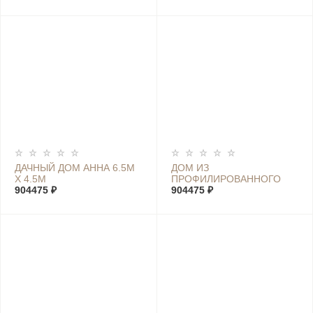
ДАЧНЫЙ ДОМ АННА 6.5М
ДОМ ИЗ
Х 4.5М
ПРОФИЛИРОВАННОГО
904475 ₽
БРУСА ЛУИЗА 6.5М Х 4.5М
904475 ₽