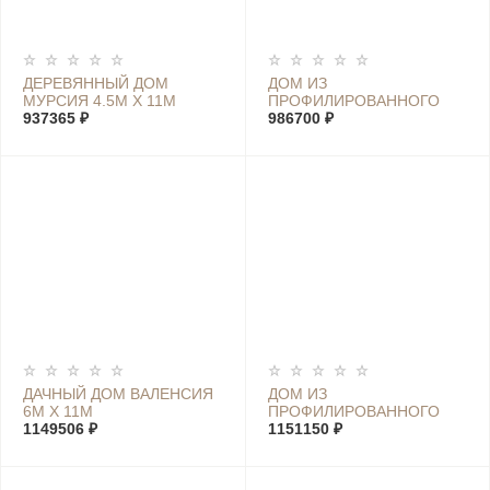
ДЕРЕВЯННЫЙ ДОМ
ДОМ ИЗ
МУРСИЯ 4.5М Х 11М
ПРОФИЛИРОВАННОГО
937365 ₽
БРУСА МАРИЯ 5.6М Х 7М
986700 ₽
ДАЧНЫЙ ДОМ ВАЛЕНСИЯ
ДОМ ИЗ
6М Х 11М
ПРОФИЛИРОВАННОГО
1149506 ₽
БРУСА ХОЛИДЕЙ К 6М Х
1151150 ₽
10М