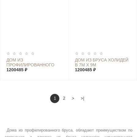
ДОМ ИЗ
ДОМ ИЗ БРУСА ХОЛИДЕЙ
ПРОФИЛИРОВАННОГО
В 7М Х 9М
БРУСА ХОЛИДЕЙ D 7М Х
1200485 ₽
1200485 ₽
9М
1
2
>
>|
Дома из профилированного бруса, обладают преимуществом по