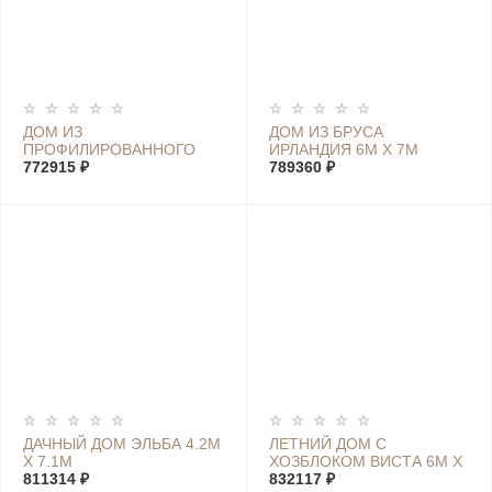
ДОМ ИЗ
ДОМ ИЗ БРУСА
ПРОФИЛИРОВАННОГО
ИРЛАНДИЯ 6М Х 7М
БРУСА ШВЕЦИЯ XL 7М Х
772915 ₽
789360 ₽
4М
ДАЧНЫЙ ДОМ ЭЛЬБА 4.2М
ЛЕТНИЙ ДОМ С
Х 7.1М
ХОЗБЛОКОМ ВИСТА 6М Х
811314 ₽
7,4М
832117 ₽