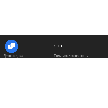
КАТАЛОГ
О НАС
Дачные дома
Политика безопасности
Садовые домики
Контакты
Бани и сауны
Условия соглашения
Беседки
О нас
Гаражи и навесы
Блог
Хозяйственные постройки
Быстровозводимые дома для