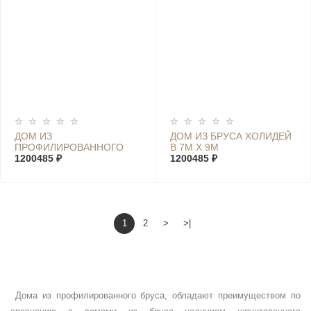
ДОМ ИЗ
ДОМ ИЗ БРУСА ХОЛИДЕЙ
ПРОФИЛИРОВАННОГО
В 7М Х 9М
БРУСА ХОЛИДЕЙ D 7М Х
1200485 ₽
1200485 ₽
9М
1
2
>
>|
Дома из профилированного бруса, обладают преимуществом по