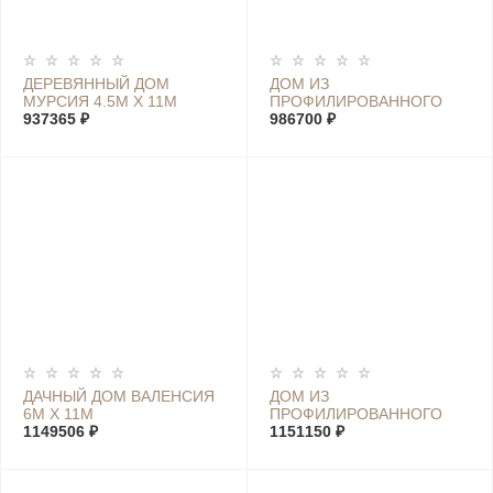
ДЕРЕВЯННЫЙ ДОМ
ДОМ ИЗ
МУРСИЯ 4.5М Х 11М
ПРОФИЛИРОВАННОГО
937365 ₽
БРУСА МАРИЯ 5.6М Х 7М
986700 ₽
ДАЧНЫЙ ДОМ ВАЛЕНСИЯ
ДОМ ИЗ
6М Х 11М
ПРОФИЛИРОВАННОГО
1149506 ₽
БРУСА ХОЛИДЕЙ К 6М Х
1151150 ₽
10М