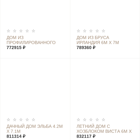
ДОМ ИЗ
ДОМ ИЗ БРУСА
ПРОФИЛИРОВАННОГО
ИРЛАНДИЯ 6М Х 7М
БРУСА ШВЕЦИЯ XL 7М Х
772915 ₽
789360 ₽
4М
ДАЧНЫЙ ДОМ ЭЛЬБА 4.2М
ЛЕТНИЙ ДОМ С
Х 7.1М
ХОЗБЛОКОМ ВИСТА 6М Х
811314 ₽
7,4М
832117 ₽