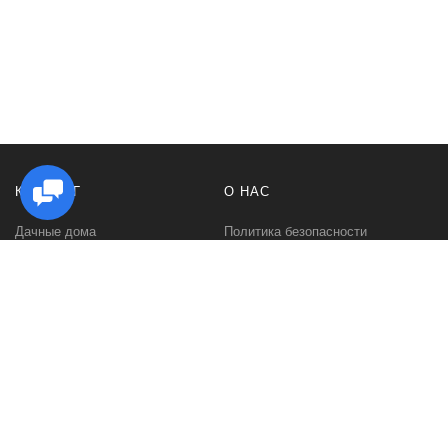
КАТАЛОГ
О НАС
Дачные дома
Политика безопасности
Садовые домики
Контакты
Бани и сауны
Условия соглашения
Беседки
О нас
Гаражи и навесы
Блог
Хозяйственные постройки
Быстровозводимые дома для