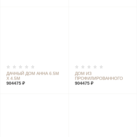
ДАЧНЫЙ ДОМ АННА 6.5М
ДОМ ИЗ
Х 4.5М
ПРОФИЛИРОВАННОГО
904475 ₽
БРУСА ЛУИЗА 6.5М Х 4.5М
904475 ₽