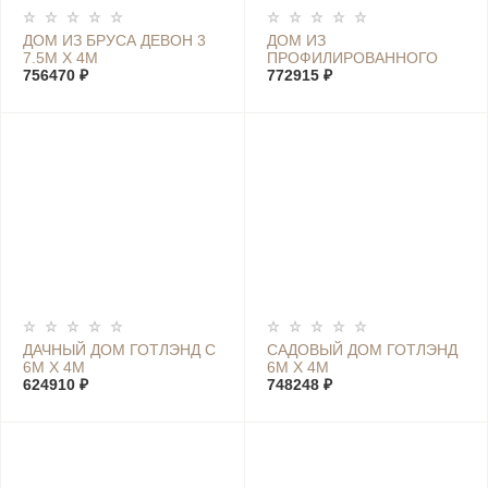
ДОМ ИЗ БРУСА ДЕВОН 3
ДОМ ИЗ
7.5М Х 4М
ПРОФИЛИРОВАННОГО
756470 ₽
БРУСА ШВЕЦИЯ XL 7М Х
772915 ₽
4М
ДАЧНЫЙ ДОМ ГОТЛЭНД С
САДОВЫЙ ДОМ ГОТЛЭНД
6М Х 4М
6М Х 4М
624910 ₽
748248 ₽