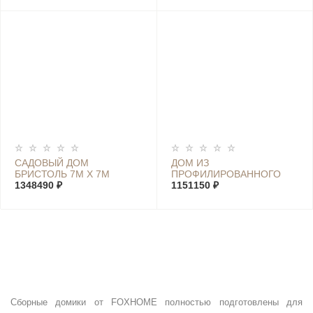
САДОВЫЙ ДОМ
ДОМ ИЗ
БРИСТОЛЬ 7М Х 7М
ПРОФИЛИРОВАННОГО
1348490 ₽
БРУСА ХОЛИДЕЙ К 6М Х
1151150 ₽
10М
Сборные домики от FOXHOME полностью подготовлены для