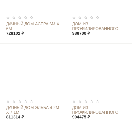
ДАЧНЫЙ ДОМ АСТРА 6М Х
ДОМ ИЗ
6М
ПРОФИЛИРОВАННОГО
728102 ₽
БРУСА МАРИЯ 5.6М Х 7М
986700 ₽
ДАЧНЫЙ ДОМ ЭЛЬБА 4.2М
ДОМ ИЗ
Х 7.1М
ПРОФИЛИРОВАННОГО
811314 ₽
БРУСА ЛУИЗА 6.5М Х 4.5М
904475 ₽