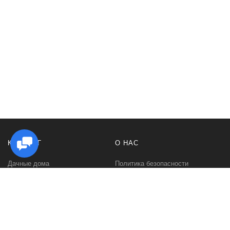
КАТАЛОГ
О НАС
Дачные дома
Политика безопасности
Садовые домики
Контакты
Бани и сауны
Условия соглашения
Беседки
О нас