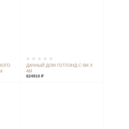
КУПИТЬ
НОГО
ДАЧНЫЙ ДОМ ГОТЛЭНД С 6М Х
М
4М
624910 ₽