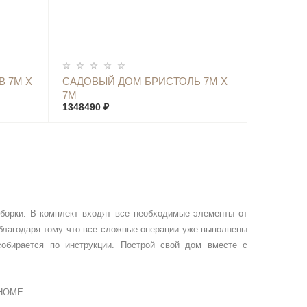
КУПИТЬ
В 7М Х
САДОВЫЙ ДОМ БРИСТОЛЬ 7М Х
7М
1348490 ₽
орки. В комплект входят все необходимые элементы от
 благодаря тому что все сложные операции уже выполнены
собирается по инструкции. Построй свой дом вместе с
HOME
: