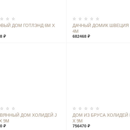
КУПИТЬ
КУПИТЬ
ВЫЙ ДОМ ГОТЛЭНД 6М Х
ДАЧНЫЙ ДОМИК ШВЕЦИЯ 
4М
8 ₽
682468 ₽
КУПИТЬ
КУПИТЬ
ВЯННЫЙ ДОМ ХОЛИДЕЙ J
ДОМ ИЗ БРУСА ХОЛИДЕЙ 
Х 9М
Х 9М
0 ₽
756470 ₽