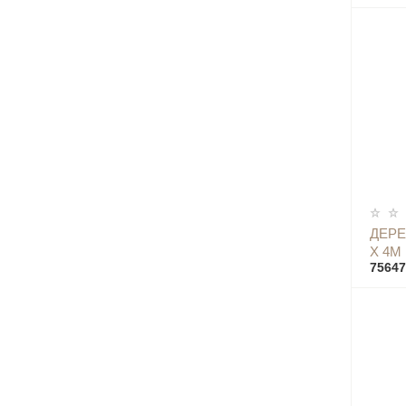
ДЕРЕ
Х 4М
75647