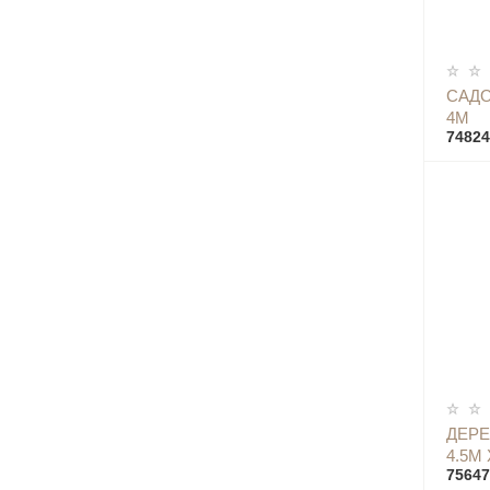
САДО
4М
74824
ДЕРЕ
4.5М 
75647