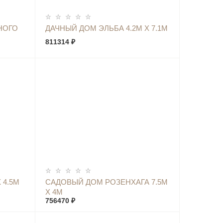
КУПИТЬ
НОГО
ДАЧНЫЙ ДОМ ЭЛЬБА 4.2М Х 7.1М
811314 ₽
КУПИТЬ
 4.5М
САДОВЫЙ ДОМ РОЗЕНХАГА 7.5М
Х 4М
756470 ₽