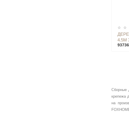
ДЕР
4.5М 
93736
Сборные 
крепежа 
на произ
FOXHOM