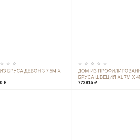
КУПИТЬ
КУПИТЬ
ИЗ БРУСА ДЕВОН 3 7.5М Х
ДОМ ИЗ ПРОФИЛИРОВАН
БРУСА ШВЕЦИЯ XL 7М Х 4
0 ₽
772915 ₽