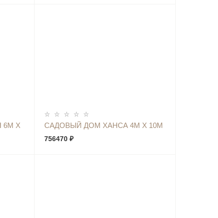
КУПИТЬ
 6М Х
САДОВЫЙ ДОМ ХАНСА 4М Х 10М
756470 ₽