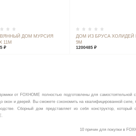
КУПИТЬ
КУПИТЬ
ЕВЯННЫЙ ДОМ МУРСИЯ
ДОМ ИЗ БРУСА ХОЛИДЕЙ 
Х 11М
9М
5 ₽
1200485 ₽
домики от FOXHOME полностью подготовлены для самостоятельной сб
до окон и дверей. Вы сможете сэкономить на квалифицированной силе,
водстве. Сборный дом представляет из себя конструктор, который 
E.
10 причин для покупки в
FOX