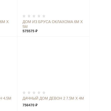
КУПИТЬ
6М Х
ДОМ ИЗ БРУСА ОКЛАХОМА 6М Х
5М
575575 ₽
КУПИТЬ
Н 4.5М
ДАЧНЫЙ ДОМ ДЕВОН 2 7.5М Х 4М
756470 ₽