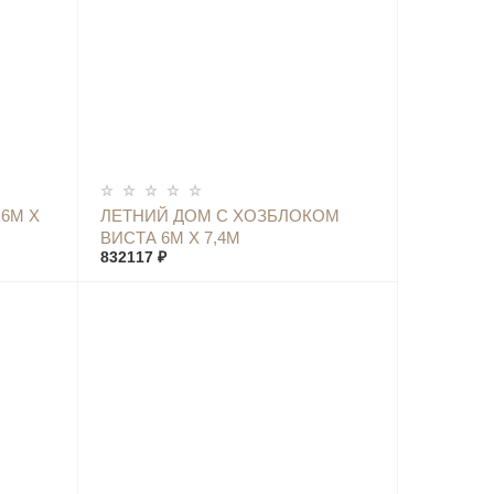
КУПИТЬ
6М Х
ЛЕТНИЙ ДОМ С ХОЗБЛОКОМ
ВИСТА 6М Х 7,4М
832117 ₽