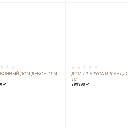
КУПИТЬ
КУПИТЬ
ВЯННЫЙ ДОМ ДЕВОН 7.5М
ДОМ ИЗ БРУСА ИРЛАНДИЯ
7М
0 ₽
789360 ₽