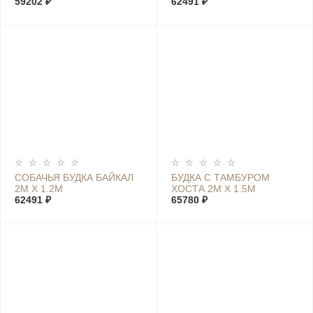
59202 ₽
1.5М
62491 ₽
СОБАЧЬЯ БУДКА БАЙКАЛ
БУДКА С ТАМБУРОМ
2М Х 1.2М
ХОСТА 2М Х 1.5М
62491 ₽
65780 ₽