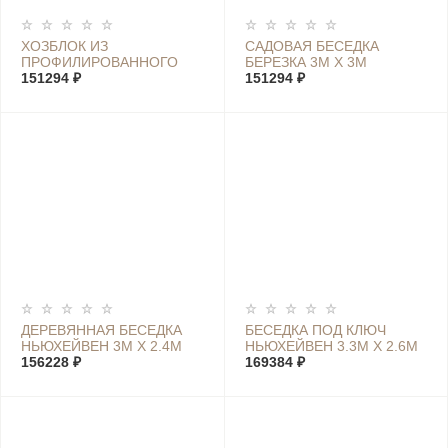
ХОЗБЛОК ИЗ
САДОВАЯ БЕСЕДКА
ПРОФИЛИРОВАННОГО
БЕРЕЗКА 3М Х 3М
БРУСА СВЕН 2.2М Х 2.7М
151294 ₽
151294 ₽
ДЕРЕВЯННАЯ БЕСЕДКА
БЕСЕДКА ПОД КЛЮЧ
НЬЮХЕЙВЕН 3М X 2.4М
НЬЮХЕЙВЕН 3.3М X 2.6М
156228 ₽
169384 ₽