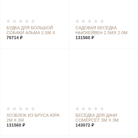
БУДКА ДЛЯ БОЛЬШОЙ
САДОВАЯ БЕСЕДКА
СОБАКИ АЛЬМА 2.5М Х
НЬЮХЕЙВЕН 2.5МX 2.0М
1.2М
70714 ₽
131560 ₽
ХОЗБЛОК ИЗ БРУСА ЮРА
БЕСЕДКА ДЛЯ ДАЧИ
2М Х 3М
СОМЕРСЕТ 3М Х 3М
131560 ₽
143072 ₽