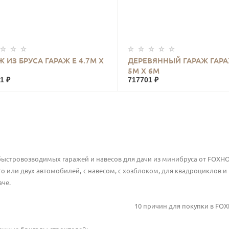
КУПИТЬ
КУПИТЬ
Ж ИЗ БРУСА ГАРАЖ Е 4.7М Х
ДЕРЕВЯННЫЙ ГАРАЖ ГАРА
5М Х 6М
1 ₽
717701 ₽
быстровозводимых гаражей и навесов для дачи из минибруса от FOX
го или двух автомобилей, с навесом, с хозблоком, для квадроциклов 
аче.
10 причин для покупки в
FOX