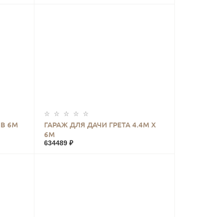
КУПИТЬ
 В 6М
ГАРАЖ ДЛЯ ДАЧИ ГРЕТА 4.4М Х
6М
634489 ₽