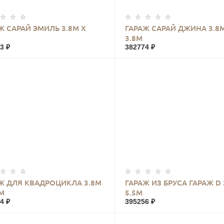
КУПИТЬ
КУПИТЬ
Ж САРАЙ ЭМИЛЬ 3.8М Х
ГАРАЖ САРАЙ ДЖИНА 3.8М
3.8М
3 ₽
382774 ₽
КУПИТЬ
КУПИТЬ
Ж ДЛЯ КВАДРОЦИКЛА 3.8М
ГАРАЖ ИЗ БРУСА ГАРАЖ D 
9М
5.5М
4 ₽
395256 ₽