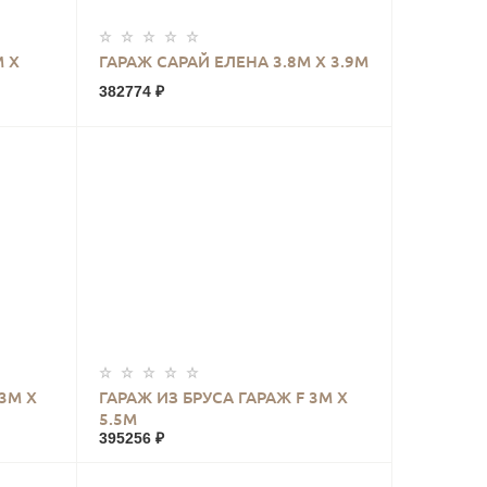
КУПИТЬ
 Х
ГАРАЖ САРАЙ ЕЛЕНА 3.8М Х 3.9М
382774 ₽
КУПИТЬ
3М Х
ГАРАЖ ИЗ БРУСА ГАРАЖ F 3М Х
5.5М
395256 ₽