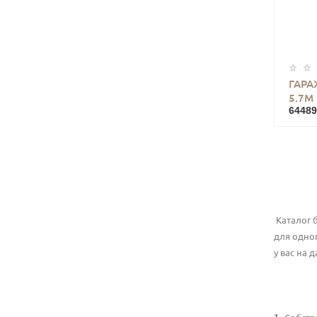
ГАРА
5.7М
64489
Каталог 
для одно
у вас на д