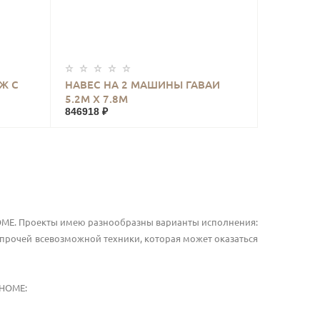
КУПИТЬ
Ж С
НАВЕС НА 2 МАШИНЫ ГАВАИ
5.2М Х 7.8М
846918 ₽
HOME. Проекты имею разнообразны варианты исполнения:
и прочей всевозможной техники, которая может оказаться
HOME
: