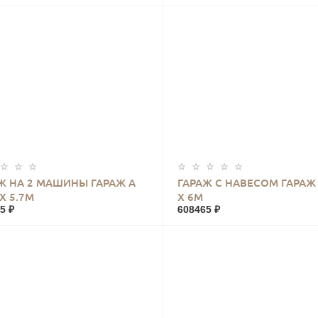
КУПИТЬ
КУПИТЬ
Ж НА 2 МАШИНЫ ГАРАЖ А
ГАРАЖ С НАВЕСОМ ГАРАЖ
Х 5.7М
Х 6М
5 ₽
608465 ₽