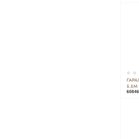
ГАРА
5.5М 
60846