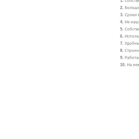
Собств
Большо
Сроки 
Не наш
Собств
Исполь
Удобны
Строим
Работа
На не