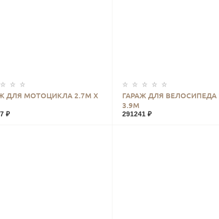
КУПИТЬ
КУПИТЬ
Ж ДЛЯ МОТОЦИКЛА 2.7М Х
ГАРАЖ ДЛЯ ВЕЛОСИПЕДА 
3.9М
7 ₽
291241 ₽