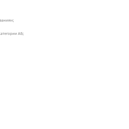
ваниям;
атегории АБ;