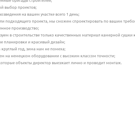
енные бригады строителей;
й выбор проектов;
возведения на вашем участке всего 1 день;
ли подходящего проекта, мы сможем спроектировать по вашим требо
енное производство;
зуем в строительстве только качественных материал камерной сушки к
е планировки и красивый дизайн;
 круглый год, зима нам не помеха;
ем на немецком оборудовании с высоким классом точности;
которые объекты директор выезжает лично и проводит монтаж.