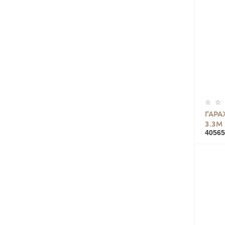
ГАРА
3.3М 
40565