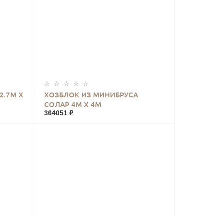
КУПИТЬ
2.7М Х
ХОЗБЛОК ИЗ МИНИБРУСА
СОЛАР 4М Х 4М
364051 ₽