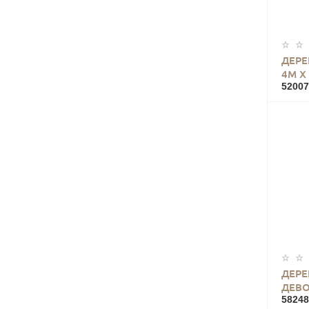
ДЕРЕ
4М Х
52007
ДЕРЕ
ДЕВО
58248