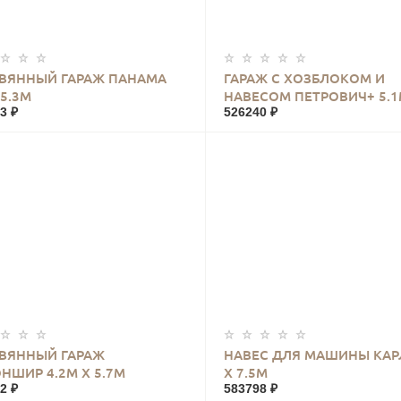
КУПИТЬ
КУПИТЬ
ВЯННЫЙ ГАРАЖ ПАНАМА
ГАРАЖ С ХОЗБЛОКОМ И
 5.3М
НАВЕСОМ ПЕТРОВИЧ+ 5.1
3 ₽
526240 ₽
5.5М
КУПИТЬ
КУПИТЬ
ВЯННЫЙ ГАРАЖ
НАВЕС ДЛЯ МАШИНЫ КАРЛ
НШИР 4.2М Х 5.7М
Х 7.5М
2 ₽
583798 ₽