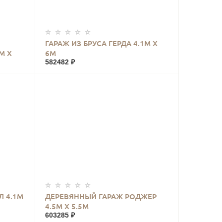
КУПИТЬ
ГАРАЖ ИЗ БРУСА ГЕРДА 4.1М Х
М Х
6М
582482 ₽
КУПИТЬ
 4.1М
ДЕРЕВЯННЫЙ ГАРАЖ РОДЖЕР
4.5М Х 5.5М
603285 ₽