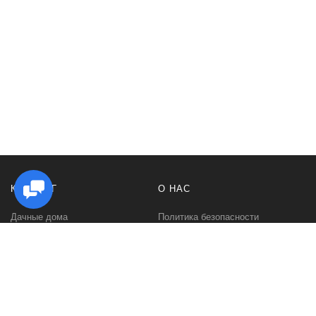
КАТАЛОГ
О НАС
Дачные дома
Политика безопасности
Садовые домики
Контакты
Бани и сауны
Условия соглашения
Беседки
О нас
Гаражи и навесы
Блог