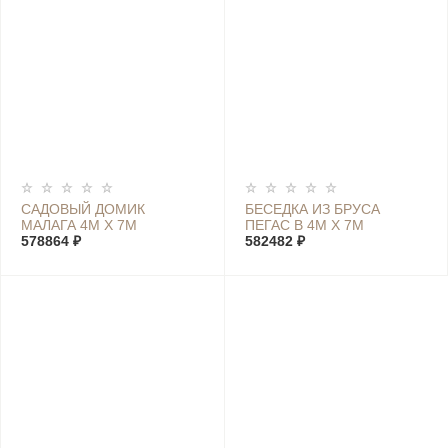
САДОВЫЙ ДОМИК
БЕСЕДКА ИЗ БРУСА
МАЛАГА 4М Х 7М
ПЕГАС В 4М Х 7М
578864 ₽
582482 ₽