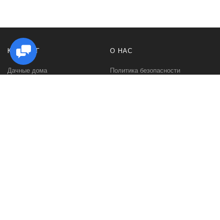
КАТАЛОГ
О НАС
Дачные дома
Политика безопасности
Садовые домики
Контакты
Бани и сауны
Условия соглашения
Беседки
О нас
Гаражи и навесы
Блог
Хозяйственные постройки
Быстровозводимые дома для
дачи
Дома из минибруса
Дома из профилированного