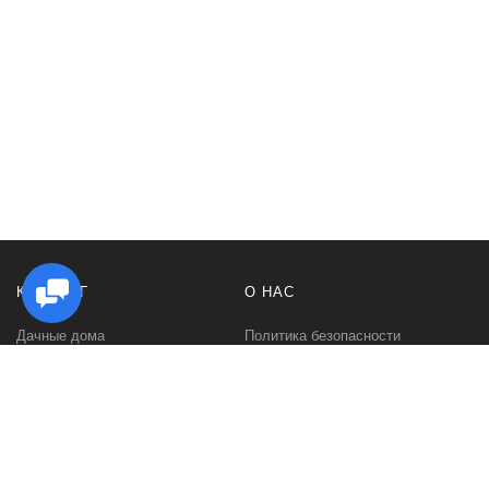
КАТАЛОГ
О НАС
Дачные дома
Политика безопасности
Садовые домики
Контакты
Бани и сауны
Условия соглашения
Беседки
О нас
Гаражи и навесы
Блог