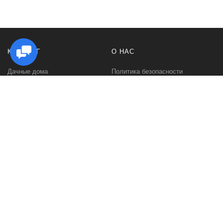
КАТАЛОГ
О НАС
Дачные дома
Политика безопасности
Садовые домики
Контакты
Бани и сауны
Условия соглашения
Беседки
О нас
Гаражи и навесы
Блог
Хозяйственные постройки
Быстровозводимые дома для
дачи
Дома из минибруса
Дома из профилированного