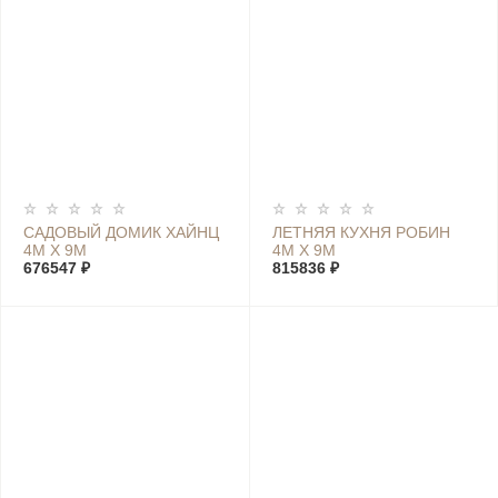
САДОВЫЙ ДОМИК ХАЙНЦ
ЛЕТНЯЯ КУХНЯ РОБИН
4М Х 9М
4М Х 9М
676547 ₽
815836 ₽