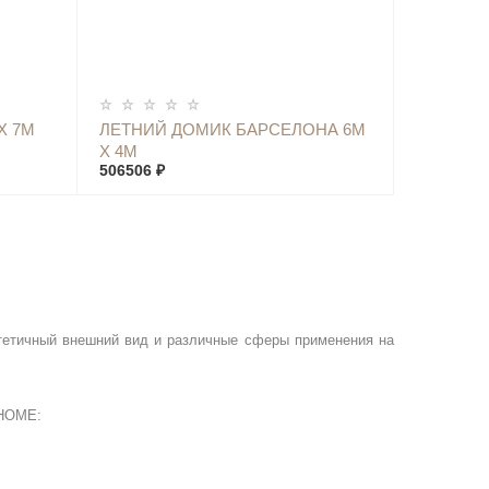
КУПИТЬ
Х 7М
ЛЕТНИЙ ДОМИК БАРСЕЛОНА 6М
Х 4М
506506 ₽
тетичный внешний вид и различные сферы применения на
HOME
: