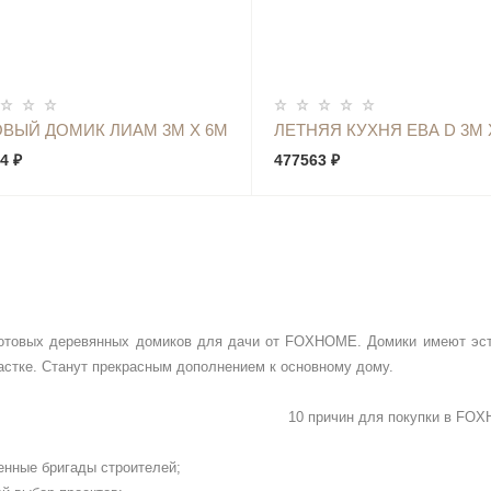
КУПИТЬ
КУПИТЬ
ВЫЙ ДОМИК ЛИАМ 3М Х 6М
ЛЕТНЯЯ КУХНЯ ЕВА D 3М 
4 ₽
477563 ₽
готовых деревянных домиков для дачи от FOXHOME. Домики имеют эс
стке. Станут прекрасным дополнением к основному дому.
10 причин для покупки в
FOX
енные бригады строителей;