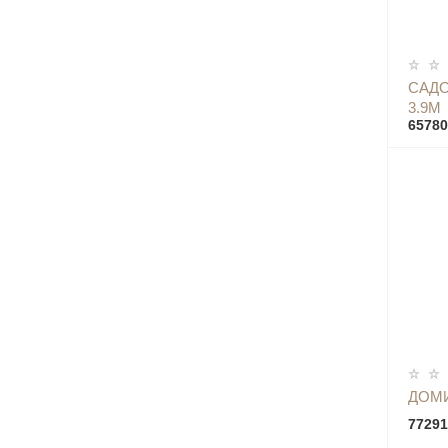
САДО
3.9М
65780
ДОМИ
77291