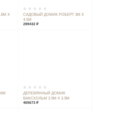
КУПИТЬ
.8М Х
САДОВЫЙ ДОМИК РОБЕРТ 3М Х
4.5М
289432 ₽
КУПИТЬ
 6М
ДЕРЕВЯННЫЙ ДОМИК
ВАКСХОЛЬМ 3.9М Х 3.9М
465673 ₽