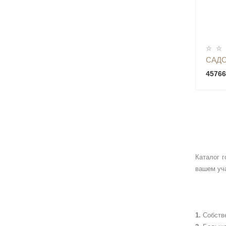
САДО
45766
Каталог 
вашем уча
Собств