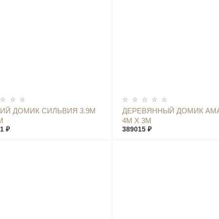
КУПИТЬ
КУПИТЬ
ИЙ ДОМИК СИЛЬВИЯ 3.9М
ДЕРЕВЯННЫЙ ДОМИК АМ
М
4М Х 3М
1 ₽
389015 ₽