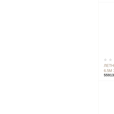
ЛЕТН
6.5М 
55913