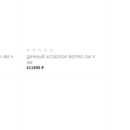
КУПИТЬ
 4М Х
ДАЧНЫЙ ХОЗБЛОК ФЕРИО 5М Х
3М
411898 ₽