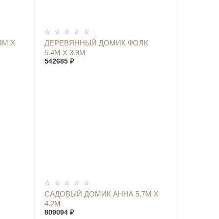
КУПИТЬ
4М Х
ДЕРЕВЯННЫЙ ДОМИК ФОЛК
5.4М Х 3.9М
542685 ₽
КУПИТЬ
САДОВЫЙ ДОМИК АННА 5.7М Х
4.2М
809094 ₽