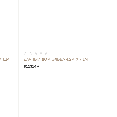
КУПИТЬ
АНДА
ДАЧНЫЙ ДОМ ЭЛЬБА 4.2М Х 7.1М
811314 ₽