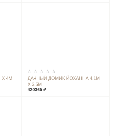
КУПИТЬ
 Х 4М
ДАЧНЫЙ ДОМИК ЙОХАННА 4.1М
Х 3.5М
420365 ₽