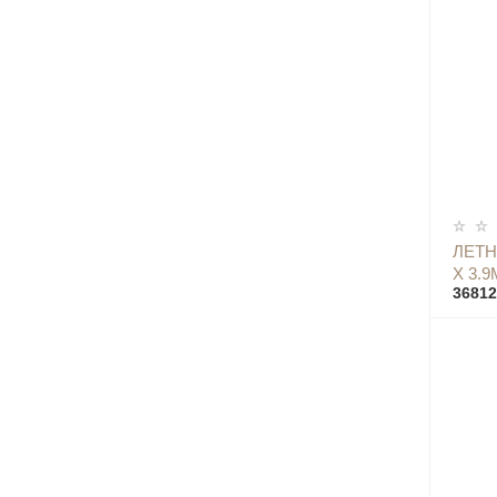
ЛЕТН
Х 3.9
36812