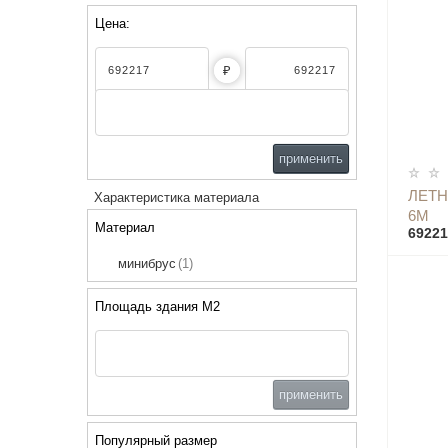
Цена:
₽
применить
ЛЕТН
Характеристика материала
6М
Материал
69221
минибрус
(1)
Площадь здания М2
применить
Популярный размер