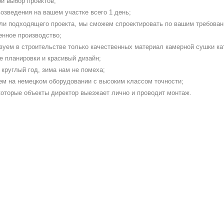
й выбор проектов;
озведения на вашем участке всего 1 день;
ли подходящего проекта, мы сможем спроектировать по вашим требован
енное производство;
зуем в строительстве только качественных материал камерной сушки ка
е планировки и красивый дизайн;
круглый год, зима нам не помеха;
ем на немецком оборудовании с высоким классом точности;
которые объекты директор выезжает лично и проводит монтаж.