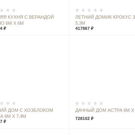
КУПИТЬ
КУПИТЬ
ЯЯ КУХНЯ С ВЕРАНДОЙ
ЛЕТНИЙ ДОМИК КРОКУС 3
О 6М Х 6М
5.3М
4 ₽
417867 ₽
КУПИТЬ
КУПИТЬ
ИЙ ДОМ С ХОЗБЛОКОМ
ДАЧНЫЙ ДОМ АСТРА 6М Х
А 6М Х 7,4М
728102 ₽
7 ₽