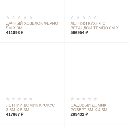
ДАЧНЫЙ ХОЗБЛОК ФЕРИО
ЛЕТНЯЯ КУХНЯ С
5М Х 3М
ВЕРАНДОЙ ТЕМПО 6М Х
411898 ₽
6М
596954 ₽
ЛЕТНИЙ ДОМИК КРОКУС
САДОВЫЙ ДОМИК
3.8М Х 5.3М
РОБЕРТ 3М Х 4.5М
417867 ₽
289432 ₽