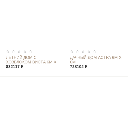
ЛЕТНИЙ ДОМ С
ДАЧНЫЙ ДОМ АСТРА 6М Х
ХОЗБЛОКОМ ВИСТА 6М Х
6М
7,4М
832117 ₽
728102 ₽