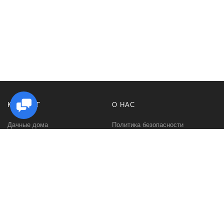
КАТАЛОГ
О НАС
Дачные дома
Политика безопасности
Садовые домики
Контакты
Бани и сауны
Условия соглашения
Беседки
О нас
Гаражи и навесы
Блог
Хозяйственные постройки