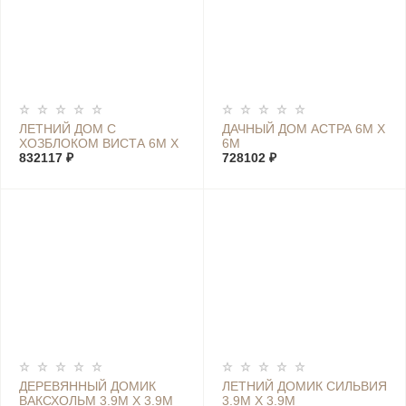
ЛЕТНИЙ ДОМ С
ДАЧНЫЙ ДОМ АСТРА 6М Х
ХОЗБЛОКОМ ВИСТА 6М Х
6М
7,4М
832117 ₽
728102 ₽
ДЕРЕВЯННЫЙ ДОМИК
ЛЕТНИЙ ДОМИК СИЛЬВИЯ
ВАКСХОЛЬМ 3.9М Х 3.9М
3.9М Х 3.9М