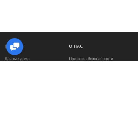
КАТАЛОГ
О НАС
Дачные дома
Политика безопасности
Садовые домики
Контакты
Бани и сауны
Условия соглашения
Беседки
О нас
Гаражи и навесы
Блог
Хозяйственные постройки
Быстровозводимые дома для
дачи