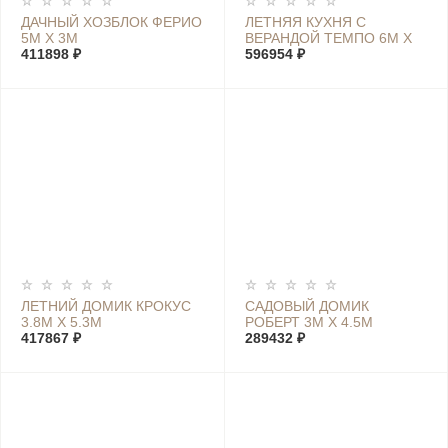
ДАЧНЫЙ ХОЗБЛОК ФЕРИО
ЛЕТНЯЯ КУХНЯ С
5М Х 3М
ВЕРАНДОЙ ТЕМПО 6М Х
411898 ₽
6М
596954 ₽
ЛЕТНИЙ ДОМИК КРОКУС
САДОВЫЙ ДОМИК
3.8М Х 5.3М
РОБЕРТ 3М Х 4.5М
417867 ₽
289432 ₽