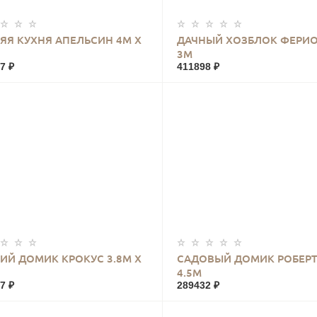
КУПИТЬ
КУПИТЬ
ЯЯ КУХНЯ АПЕЛЬСИН 4М Х
ДАЧНЫЙ ХОЗБЛОК ФЕРИО
3М
7 ₽
411898 ₽
КУПИТЬ
КУПИТЬ
ИЙ ДОМИК КРОКУС 3.8М Х
САДОВЫЙ ДОМИК РОБЕРТ
4.5М
7 ₽
289432 ₽