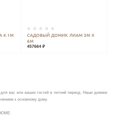
КУПИТЬ
 4.1М
САДОВЫЙ ДОМИК ЛИАМ 3М Х
6М
457664 ₽
для вас или ваших гостей в летний период. Наши домики
нением к основному дому.
HOME
: