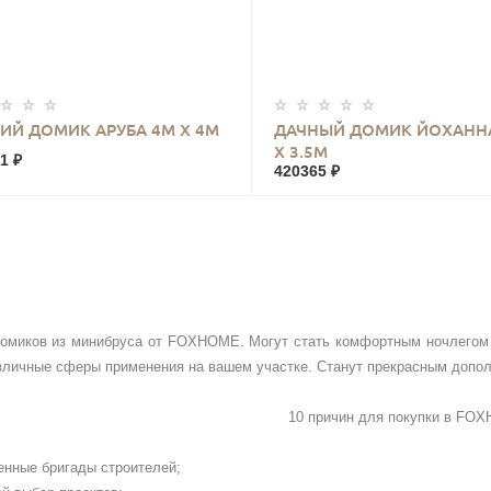
КУПИТЬ
КУПИТЬ
ИЙ ДОМИК АРУБА 4М Х 4М
ДАЧНЫЙ ДОМИК ЙОХАННА
Х 3.5М
1 ₽
420365 ₽
домиков из минибруса от FOXHOME. Могут стать комфортным ночлегом 
зличные сферы применения на вашем участке. Станут прекрасным допол
10 причин для покупки в
FOX
енные бригады строителей;