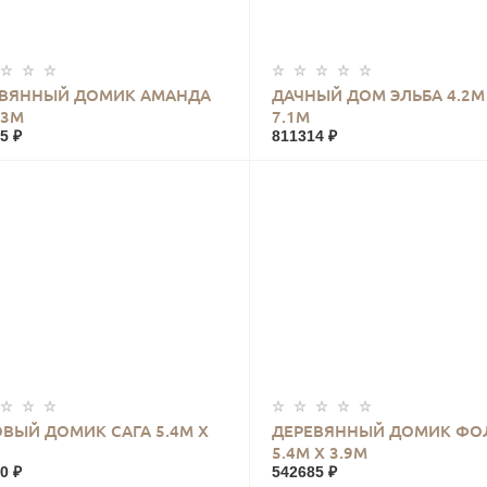
КУПИТЬ
КУПИТЬ
ЕВЯННЫЙ ДОМИК АМАНДА
ДАЧНЫЙ ДОМ ЭЛЬБА 4.2М
 3М
7.1М
5 ₽
811314 ₽
КУПИТЬ
КУПИТЬ
ВЫЙ ДОМИК САГА 5.4М Х
ДЕРЕВЯННЫЙ ДОМИК ФО
5.4М Х 3.9М
0 ₽
542685 ₽