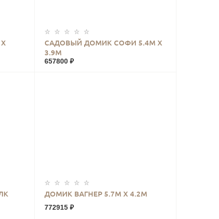
КУПИТЬ
 Х
САДОВЫЙ ДОМИК СОФИ 5.4М Х
3.9М
657800 ₽
КУПИТЬ
ЛК
ДОМИК ВАГНЕР 5.7М Х 4.2М
772915 ₽