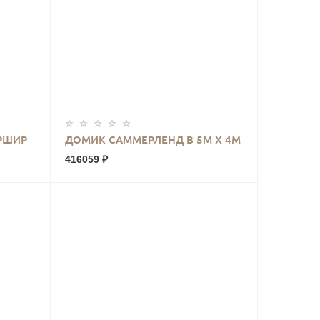
КУПИТЬ
РШИР
ДОМИК САММЕРЛЕНД В 5М Х 4М
416059 ₽