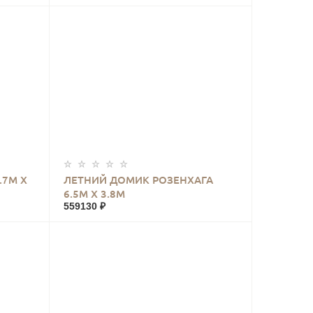
КУПИТЬ
.7М Х
ЛЕТНИЙ ДОМИК РОЗЕНХАГА
6.5М Х 3.8М
559130 ₽