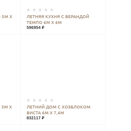
КУПИТЬ
 5М Х
ЛЕТНЯЯ КУХНЯ С ВЕРАНДОЙ
ТЕМПО 6М Х 6М
596954 ₽
КУПИТЬ
 3М Х
ЛЕТНИЙ ДОМ С ХОЗБЛОКОМ
ВИСТА 6М Х 7,4М
832117 ₽