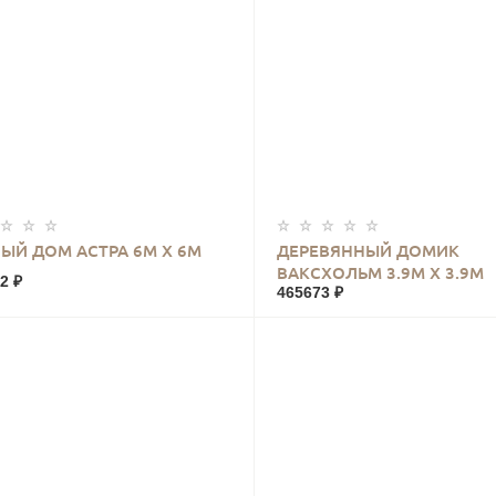
КУПИТЬ
КУПИТЬ
ЫЙ ДОМ АСТРА 6М Х 6М
ДЕРЕВЯННЫЙ ДОМИК
ВАКСХОЛЬМ 3.9М Х 3.9М
2 ₽
465673 ₽