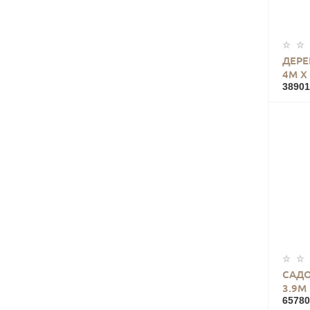
ДЕР
4М Х
38901
САДО
3.9М
65780