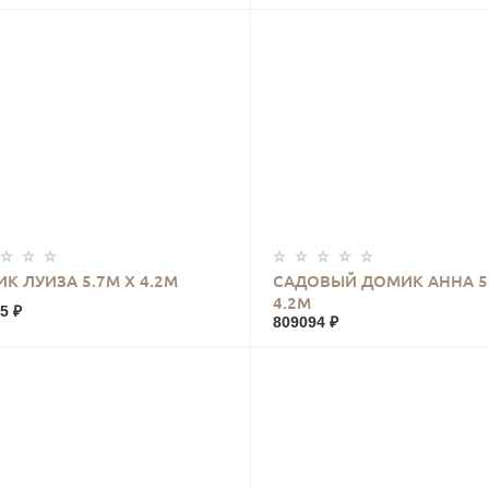
КУПИТЬ
КУПИТЬ
К ЛУИЗА 5.7М Х 4.2М
САДОВЫЙ ДОМИК АННА 5
4.2М
5 ₽
809094 ₽