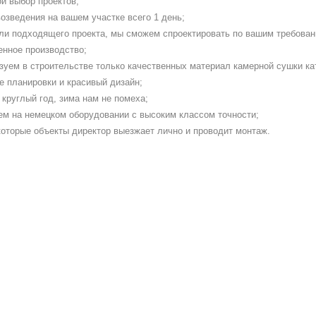
й выбор проектов;
озведения на вашем участке всего 1 день;
ли подходящего проекта, мы сможем спроектировать по вашим требован
енное производство;
зуем в строительстве только качественных материал камерной сушки ка
е планировки и красивый дизайн;
круглый год, зима нам не помеха;
ем на немецком оборудовании с высоким классом точности;
которые объекты директор выезжает лично и проводит монтаж.