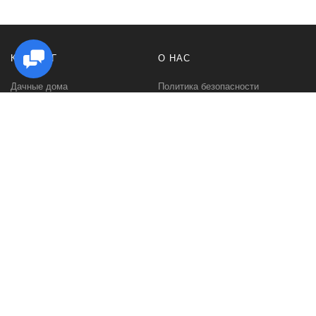
КАТАЛОГ
О НАС
Дачные дома
Политика безопасности
Садовые домики
Контакты
Бани и сауны
Условия соглашения
Беседки
О нас
Гаражи и навесы
Блог
Хозяйственные постройки
Быстровозводимые дома для
дачи
Дома из минибруса
Дома из профилированного