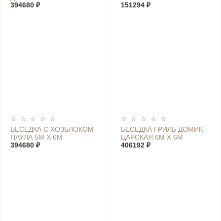
6М
394680 ₽
151294 ₽
БЕСЕДКА С ХОЗБЛОКОМ
БЕСЕДКА ГРИЛЬ ДОМИК
ПАУЛА 5М Х 6М
ЦАРСКАЯ 6М Х 6М
394680 ₽
406192 ₽