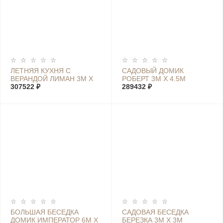
ЛЕТНЯЯ КУХНЯ С
САДОВЫЙ ДОМИК
ВЕРАНДОЙ ЛИМАН 3М Х
РОБЕРТ 3М Х 4.5М
6М
307522 ₽
289432 ₽
БОЛЬШАЯ БЕСЕДКА
САДОВАЯ БЕСЕДКА
ДОМИК ИМПЕРАТОР 6М Х
БЕРЕЗКА 3М Х 3М