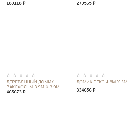
189118 ₽
279565 ₽
ДЕРЕВЯННЫЙ ДОМИК
ДОМИК РЕКС 4.8М Х 3М
ВАКСХОЛЬМ 3.9М Х 3.9М
334656 ₽
465673 ₽