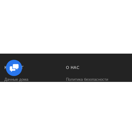
КАТАЛОГ
О НАС
Дачные дома
Политика безопасности
Садовые домики
Контакты
Бани и сауны
Условия соглашения
Беседки
О нас
Гаражи и навесы
Блог
Хозяйственные постройки