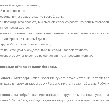
енные бригады строителей;
й выбор проектов;
озведения на вашем участке всего 1 день;
ли подходящего проекта, мы сможем спроектировать по вашим требован
енное производство;
зуем в строительстве только качественных материал камерной сушки ка
е планировки и красивый дизайн;
круглый год, зима нам не помеха;
ем на немецком оборудовании с высоким классом точности;
которые объекты директор выезжает лично и проводит монтаж.
плюсами обладают наши беседки?
ечность
. Благодаря использованию сухого бруса, который не теряет св
и даже в переменчивом российском климате, презентабельный облик
ичность
. Для обработки деревянных конструкций мы используем ант
ителей. Ваша беседка будет надежно защищена от пожара и поврежден