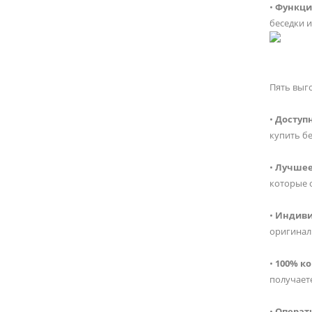
•
Функци
беседки 
Пять выг
•
Доступ
купить бе
•
Лучшее
которые 
•
Индиви
оригинал
•
100% к
получаете
•
Операт