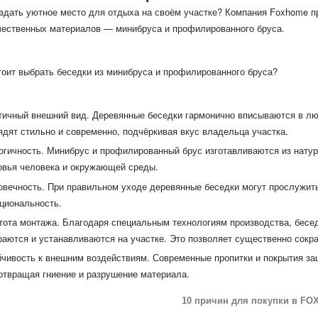
здать уютное место для отдыха на своём участке? Компания Foxhome пр
чественных материалов — минибруса и профилированного бруса.
оит выбрать беседки из минибруса и профилированного бруса?
тичный внешний вид.
Деревянные беседки гармонично вписываются в лю
ядят стильно и современно, подчёркивая вкус владельца участка.
огичность.
Минибрус и профилированный брус изготавливаются из натур
овья человека и окружающей среды.
овечность.
При правильном уходе деревянные беседки могут прослужить
циональность.
тота монтажа.
Благодаря специальным технологиям производства, бесед
раются и устанавливаются на участке. Это позволяет существенно сокра
йчивость к внешним воздействиям.
Современные пропитки и покрытия за
отвращая гниение и разрушение материала.
10 причин для покупки в
FO