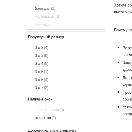
Хотите со
большая
(1)
высокока
маленький
(0)
мини
(0)
Почему ст
Популярный размер
Эсте
3 х 2
(4)
выгл
3 х 3
(9)
Экол
3 х 4
(5)
здор
3 х 5
(1)
Долг
3 х 6
(4)
функ
3 х 7
(2)
Прос
3 х 9
(2)
соби
Наличие окон
4 х 2
(1)
Усто
застекленная
(0)
4 х 3
(5)
пред
открытая
(1)
4 х 4
(5)
4 х 5
Дополнительные элементы