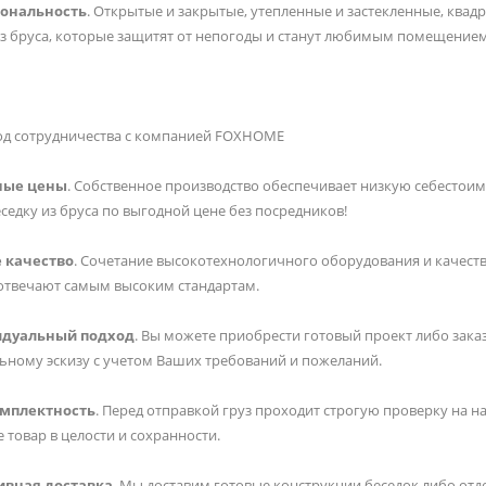
ональность
. Открытые и закрытые, утепленные и застекленные, ква
из бруса, которые защитят от непогоды и станут любимым помещением 
од сотрудничества с компанией FOXHOME
ные цены
. Собственное производство обеспечивает низкую себестоим
седку из бруса по выгодной цене без посредников!
 качество
. Сочетание высокотехнологичного оборудования и качест
отвечают самым высоким стандартам.
дуальный подход
. Вы можете приобрести готовый проект либо зака
ьному эскизу с учетом Ваших требований и пожеланий.
омплектность
. Перед отправкой груз проходит строгую проверку на 
 товар в целости и сохранности.
ивная доставка
. Мы доставим готовые конструкции беседок либо отд