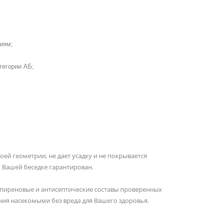
иям;
тегории АБ;
оей геометрии, не дает усадку и не покрывается
 Вашей беседке гарантирован.
ипиреновые и антисептические составы проверенных
ия насекомыми без вреда для Вашего здоровья.