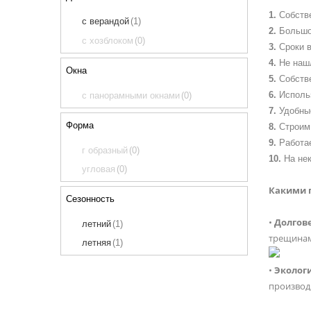
4 х 6
(1)
Собств
с верандой
(1)
4 х 7
(1)
Большо
с хозблоком
(0)
4 х 8
(3)
Сроки в
Не наш
4 х 9
(2)
Окна
Собств
5 х 3
(4)
Исполь
с панорамными окнами
(0)
5 х 4
(6)
Удобны
5 х 5
(2)
Форма
Строим 
5 х 6
(1)
Работа
г образный
(0)
5 х 7
(1)
На не
угловая
(0)
5 х 8
(2)
Какими 
5 х 9
(1)
Сезонность
6 х 4
(3)
•
Долгов
летний
(1)
6 х 5
(1)
трещинам
летняя
(1)
6 х 6
(2)
•
Эколог
7 х 7
(1)
производ