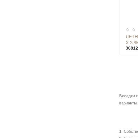
ЛЕТН
Х 3.9
36812
Беседки и
варианты 
Собств