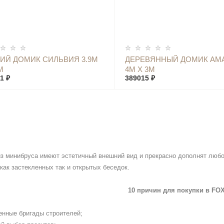
КУПИТЬ
КУПИТЬ
ИЙ ДОМИК СИЛЬВИЯ 3.9М
ДЕРЕВЯННЫЙ ДОМИК АМ
М
4М Х 3М
1 ₽
389015 ₽
з минибруса имеют эстетичный внешний вид и прекрасно дополнят любо
как застекленных так и открытых беседок.
10 причин для покупки в
FO
енные бригады строителей;