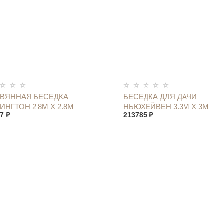
КУПИТЬ
КУПИТЬ
ВЯННАЯ БЕСЕДКА
БЕСЕДКА ДЛЯ ДАЧИ
ИНГТОН 2.8М Х 2.8М
НЬЮХЕЙВЕН 3.3М X 3М
7 ₽
213785 ₽
ВАЯ