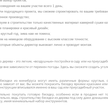
й выбор проектов;
озведения на вашем участке всего 1 день;
ли подходящего проекта, мы сможем спроектировать по вашим требован
енное производство;
зуем в строительстве только качественных материал камерной сушки ка
е планировки и красивый дизайн;
круглый год, зима нам не помеха;
ем на немецком оборудовании с высоким классом точности;
которые объекты директор выезжает лично и проводит монтаж.
з дерева – это легкие, «воздушные» постройки в саду или на приусаде
е вне зависимости от перемен погоды. Здесь вы сможете создать угол
беседки из минибруса могут иметь различные формы: круглые, 
ю зависит от вас. Вы можете покрасить беседку яркими красками или
онструкции вписывался именно в ваш сад или приусадебный участок.
тельно покупать готовую беседку, особенно если в продаже нет т
тельно, ведь строительство беседки из дерева под силу даже домашне
ку, имея минимальный набор инструментов.