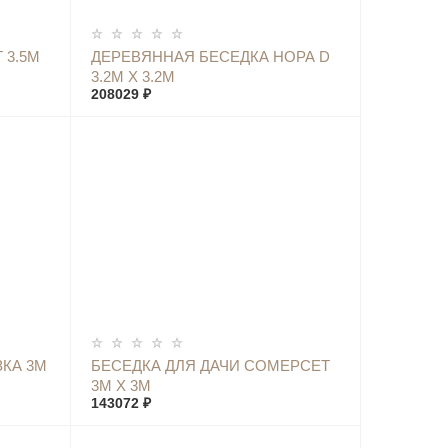
КУПИТЬ
 3.5М
ДЕРЕВЯННАЯ БЕСЕДКА НОРА D
3.2М Х 3.2М
208029 ₽
КУПИТЬ
КА 3М
БЕСЕДКА ДЛЯ ДАЧИ СОМЕРСЕТ
3М Х 3М
143072 ₽