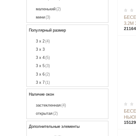
маленький
(2)
БЕСЕ
мини
(3)
3.2М 
21164
Популярный размер
3 х 2
(4)
3 х 3
3 х 4
(5)
3 х 5
(3)
3 х 6
(2)
3 х 7
(1)
4 х 3
(4)
Наличие окон
4 х 4
(5)
застекленная
(4)
5 х 3
(4)
БЕСЕ
открытая
(2)
5 х 4
(5)
НЬЮХ
15129
5 х 5
(1)
Дополнительные элементы
6 х 4
(1)