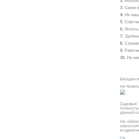
Большо
Сроки в
Не наш
Собств
Исполь
Удобны
Строим 
Работа
На не
Беседки и
на природ
Садовые 
полность
данной к
Не обяза
самостоя
в одиноч