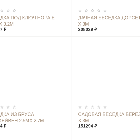
КУПИТЬ
КУПИТЬ
ДКА ПОД КЛЮЧ НОРА Е
ДАЧНАЯ БЕСЕДКА ДОРСЕТ
Х 3.2М
X 3М
7 ₽
208029 ₽
КУПИТЬ
КУПИТЬ
ДКА ИЗ БРУСА
САДОВАЯ БЕСЕДКА БЕРЕЗ
ЕЙВЕН 2.5МX 2.7М
Х 3М
4 ₽
151294 ₽