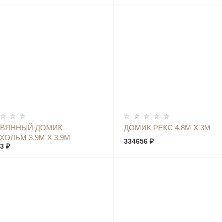
КУПИТЬ
КУПИТЬ
ЕВЯННЫЙ ДОМИК
ДОМИК РЕКС 4.8М Х 3М
ХОЛЬМ 3.9М Х 3.9М
334656 ₽
3 ₽