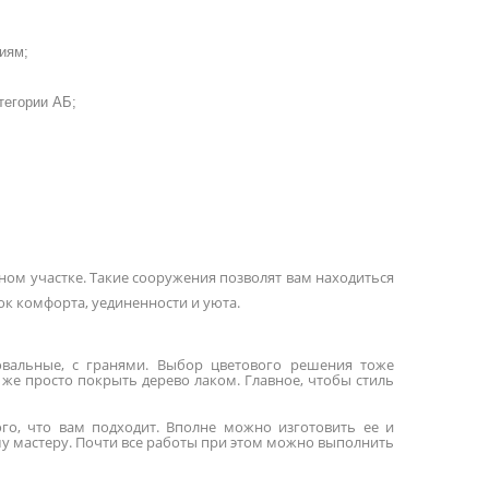
иям;
тегории АБ;
бном участке. Такие сооружения позволят вам находиться
ок комфорта, уединенности и уюта.
овальные, с гранями. Выбор цветового решения тоже
 же просто покрыть дерево лаком. Главное, чтобы стиль
ого, что вам подходит. Вполне можно изготовить ее и
му мастеру. Почти все работы при этом можно выполнить