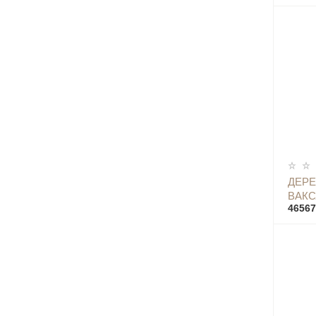
ДЕР
ВАКС
46567