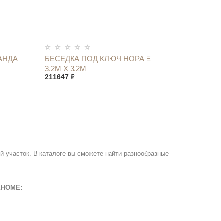
КУПИТЬ
АНДА
БЕСЕДКА ПОД КЛЮЧ НОРА Е
3.2М Х 3.2М
211647 ₽
й участок. В каталоге вы сможете найти разнообразные
XHOME
: