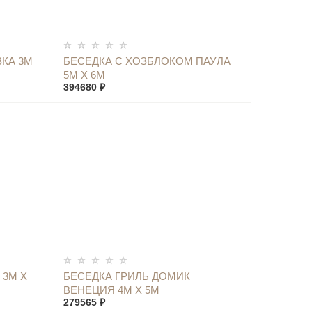
КУПИТЬ
КА 3М
БЕСЕДКА С ХОЗБЛОКОМ ПАУЛА
5М Х 6М
394680 ₽
КУПИТЬ
 3М Х
БЕСЕДКА ГРИЛЬ ДОМИК
ВЕНЕЦИЯ 4М Х 5М
279565 ₽