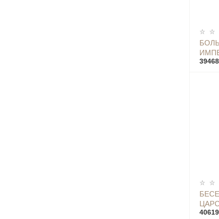
БОЛЬ
ИМПЕ
39468
БЕСЕ
ЦАРС
40619