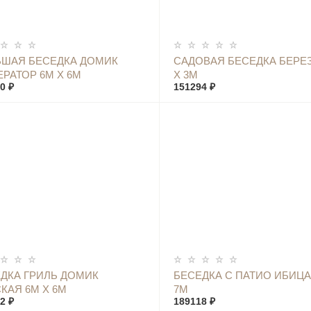
КУПИТЬ
КУПИТЬ
ШАЯ БЕСЕДКА ДОМИК
САДОВАЯ БЕСЕДКА БЕРЕЗ
РАТОР 6М Х 6М
Х 3М
0 ₽
151294 ₽
КУПИТЬ
КУПИТЬ
ДКА ГРИЛЬ ДОМИК
БЕСЕДКА С ПАТИО ИБИЦА
КАЯ 6М Х 6М
7М
2 ₽
189118 ₽