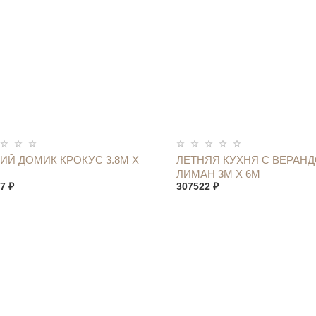
КУПИТЬ
КУПИТЬ
ИЙ ДОМИК КРОКУС 3.8М Х
ЛЕТНЯЯ КУХНЯ С ВЕРАН
ЛИМАН 3М Х 6М
7 ₽
307522 ₽