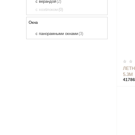
с верандой
(2)
с хозблоком
(0)
Окна
с панорамными окнами
(3)
ЛЕТН
5.3М
41786