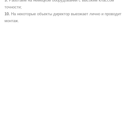
Работаем на немецком оборудовании с высоким классом
точности;
На некоторые объекты директор выезжает лично и проводит
монтаж.