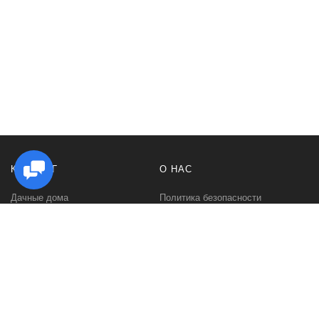
КАТАЛОГ
О НАС
Дачные дома
Политика безопасности
Садовые домики
Контакты
Бани и сауны
Условия соглашения
Беседки
О нас
Гаражи и навесы
Блог