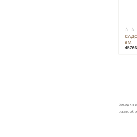
САДО
6М
45766
Беседки 
разнообр