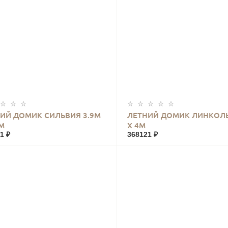
КУПИТЬ
КУПИТЬ
ИЙ ДОМИК СИЛЬВИЯ 3.9М
ЛЕТНИЙ ДОМИК ЛИНКОЛ
9М
Х 4М
1 ₽
368121 ₽