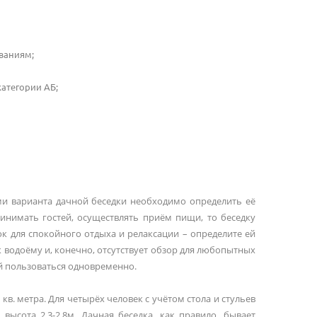
ваниям;
атегории АБ;
ми варианта дачной беседки необходимо определить её
ринимать гостей, осуществлять приём пищи, то беседку
ок для спокойного отдыха и релаксации – определите ей
 к водоёму и, конечно, отсутствует обзор для любопытных
 ей пользоваться одновременно.
кв. метра. Для четырёх человек с учётом стола и стульев
высота 2.3-2.8м. Дачная беседка, как правило, бывает