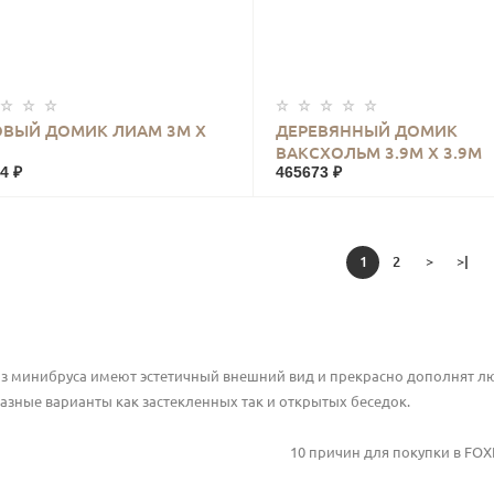
КУПИТЬ
КУПИТЬ
ВЫЙ ДОМИК ЛИАМ 3М Х
ДЕРЕВЯННЫЙ ДОМИК
ВАКСХОЛЬМ 3.9М Х 3.9М
4 ₽
465673 ₽
1
2
>
>|
из минибруса имеют эстетичный внешний вид и прекрасно дополнят люб
азные варианты как застекленных так и открытых беседок.
10 причин для покупки в
FOX