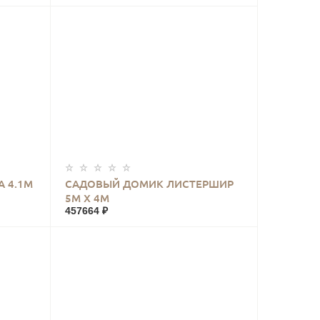
КУПИТЬ
 4.1М
САДОВЫЙ ДОМИК ЛИСТЕРШИР
5М Х 4М
457664 ₽