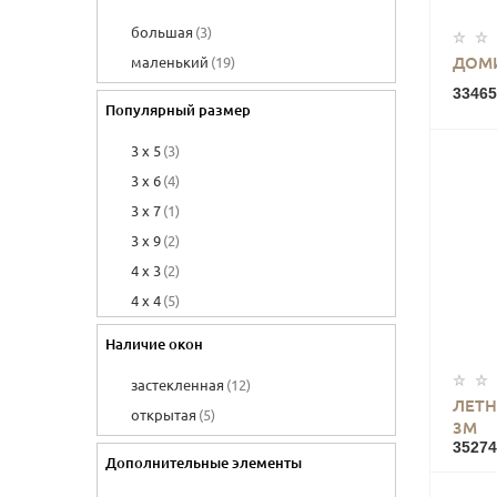
большая
(3)
ДОМИ
маленький
(19)
33465
Популярный размер
3 х 5
(3)
3 х 6
(4)
3 х 7
(1)
3 х 9
(2)
4 х 3
(2)
4 х 4
(5)
4 х 5
(2)
Наличие окон
4 х 7
(1)
застекленная
(12)
4 х 8
(3)
ЛЕТН
открытая
(5)
4 х 9
(2)
3М
35274
5 х 3
(4)
Дополнительные элементы
5 х 4
(2)