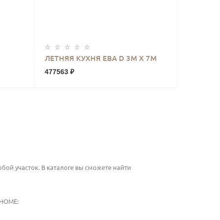
КУПИТЬ
ЛЕТНЯЯ КУХНЯ ЕВА D 3М Х 7М
477563 ₽
ой участок. В каталоге вы сможете найти
HOME
: