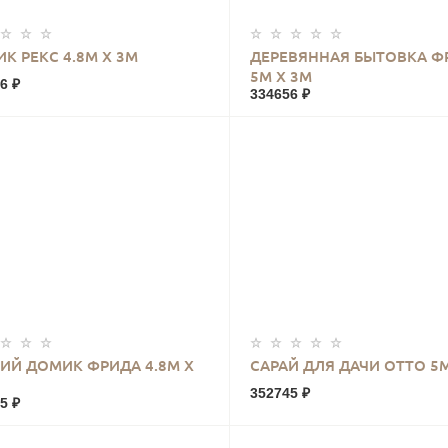
КУПИТЬ
КУПИТЬ
К РЕКС 4.8М Х 3М
ДЕРЕВЯННАЯ БЫТОВКА Ф
5М Х 3М
6 ₽
334656 ₽
КУПИТЬ
КУПИТЬ
ИЙ ДОМИК ФРИДА 4.8М Х
САРАЙ ДЛЯ ДАЧИ ОТТО 5М
352745 ₽
5 ₽