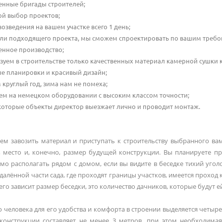
енные бригады строителей;
й выбор проектов;
возведения на вашем участке всего 1 день;
ли подходящего проекта, мы сможем спроектировать по вашим требо
енное производство;
зуем в строительстве только качественных материал камерной сушки к
е планировки и красивый дизайн;
 круглый год, зима нам не помеха;
ем на немецком оборудовании с высоким классом точности;
которые объекты директор выезжает лично и проводит монтаж.
ем завозить материал и приступать к строительству выбранного ва
, место и, конечно, размер будущей конструкции. Вы планируете п
мо располагать рядом с домом, если вы видите в беседке тихий угол
удалённой части сада, где проходят границы участков, имеется проход
чего зависит размер беседки, это количество дачников, которые будут
 человека для его удобства и комфорта в строении выделяется четыре 
конструкции составляет не менее 3 метров, при этом необходимая 