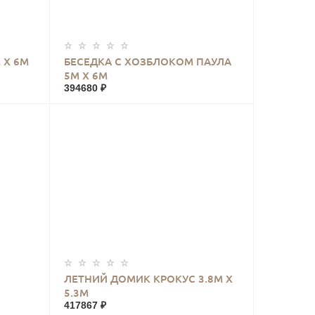
КУПИТЬ
 Х 6М
БЕСЕДКА С ХОЗБЛОКОМ ПАУЛА
5М Х 6М
394680 ₽
КУПИТЬ
ЛЕТНИЙ ДОМИК КРОКУС 3.8М Х
5.3М
417867 ₽