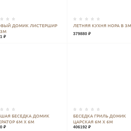
КУПИТЬ
КУПИТЬ
ОВЫЙ ДОМИК ЛИСТЕРШИР
ЛЕТНЯЯ КУХНЯ НОРА В 3М
 3М
379880 ₽
1 ₽
КУПИТЬ
КУПИТЬ
ШАЯ БЕСЕДКА ДОМИК
БЕСЕДКА ГРИЛЬ ДОМИК
РАТОР 6М Х 6М
ЦАРСКАЯ 6М Х 6М
0 ₽
406192 ₽