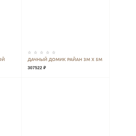
КУПИТЬ
ОЙ
ДАЧНЫЙ ДОМИК РАЙАН 3М Х 5М
307522 ₽