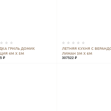
КУПИТЬ
КУПИТЬ
ДКА ГРИЛЬ ДОМИК
ЛЕТНЯЯ КУХНЯ С ВЕРАНД
ЦИЯ 4М Х 5М
ЛИМАН 3М Х 6М
5 ₽
307522 ₽