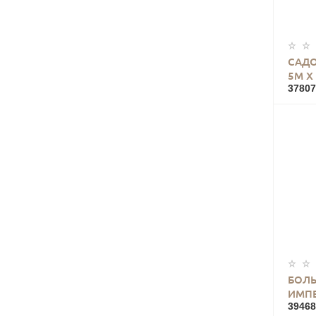
САД
5М Х
37807
БОЛЬ
ИМПЕ
39468