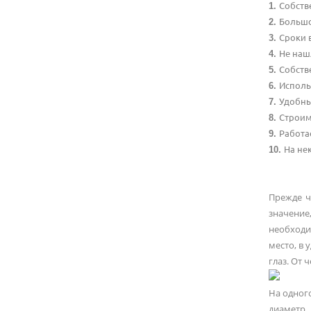
Собств
Большо
Сроки 
Не наш
Собств
Исполь
Удобны
Строим
Работа
На не
Прежде ч
значение
необходи
место, в 
глаз. От 
На одного
диаметр 