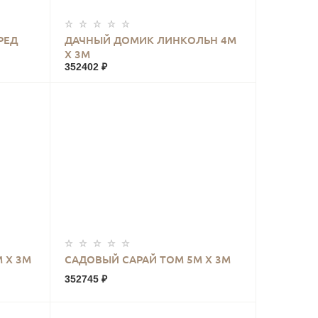
КУПИТЬ
РЕД
ДАЧНЫЙ ДОМИК ЛИНКОЛЬН 4М
Х 3М
352402 ₽
КУПИТЬ
 Х 3М
САДОВЫЙ САРАЙ ТОМ 5М Х 3М
352745 ₽