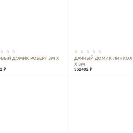
КУПИТЬ
КУПИТЬ
ВЫЙ ДОМИК РОБЕРТ 3М Х
ДАЧНЫЙ ДОМИК ЛИНКОЛ
Х 3М
2 ₽
352402 ₽