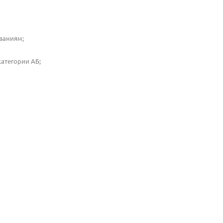
ваниям;
атегории АБ;