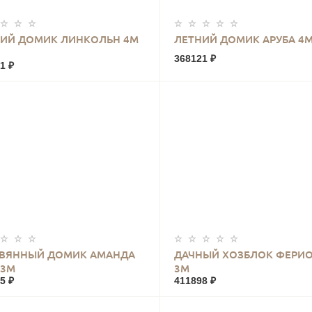
КУПИТЬ
КУПИТЬ
ИЙ ДОМИК ЛИНКОЛЬН 4М
ЛЕТНИЙ ДОМИК АРУБА 4М
368121 ₽
1 ₽
КУПИТЬ
КУПИТЬ
ЕВЯННЫЙ ДОМИК АМАНДА
ДАЧНЫЙ ХОЗБЛОК ФЕРИО
 3М
3М
5 ₽
411898 ₽