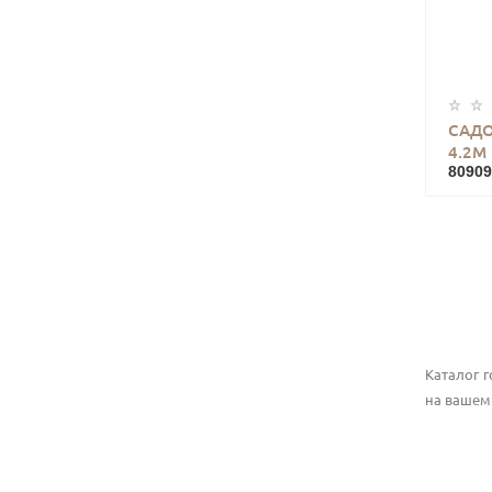
САДО
4.2М
80909
Каталог 
на вашем