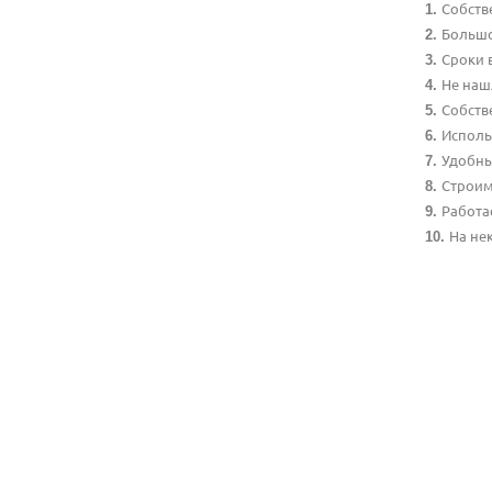
Собств
Большо
Сроки 
Не наш
Собств
Исполь
Удобны
Строим
Работа
На не