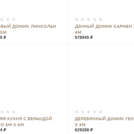
КУПИТЬ
КУПИТЬ
ОВЫЙ ДОМИК ЛИНКОЛЬН
ДАЧНЫЙ ДОМИК КАРМЕН 
 5М
4М
5 ₽
578945 ₽
КУПИТЬ
КУПИТЬ
ЯЯ КУХНЯ С ВЕРАНДОЙ
ДЕРЕВЯННЫЙ ДОМИК ГЕН
О 6М Х 6М
Х 4М
4 ₽
629288 ₽