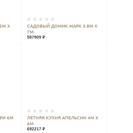
КУПИТЬ
5М Х
САДОВЫЙ ДОМИК МАРК 3.8М Х
7М
587909 ₽
КУПИТЬ
РИ 6М
ЛЕТНЯЯ КУХНЯ АПЕЛЬСИН 4М Х
6М
692217 ₽