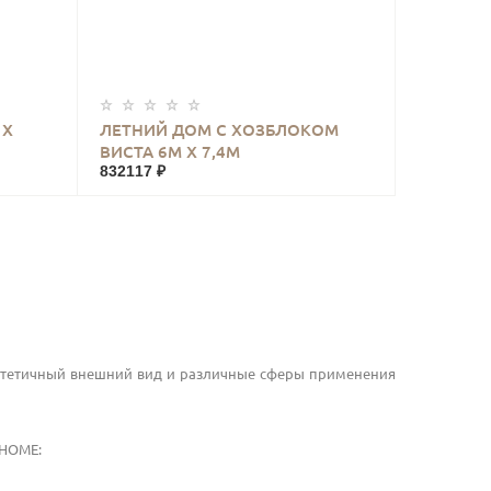
КУПИТЬ
 Х
ЛЕТНИЙ ДОМ С ХОЗБЛОКОМ
ВИСТА 6М Х 7,4М
832117 ₽
стетичный внешний вид и различные сферы применения
HOME
: