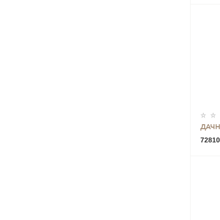
ДАЧН
72810