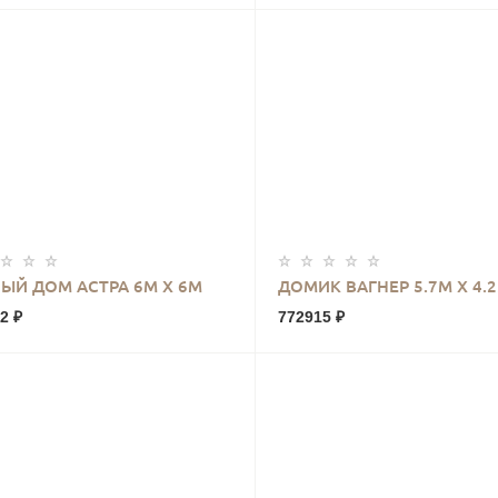
КУПИТЬ
КУПИТЬ
ЫЙ ДОМ АСТРА 6М Х 6М
ДОМИК ВАГНЕР 5.7М Х 4.
2 ₽
772915 ₽