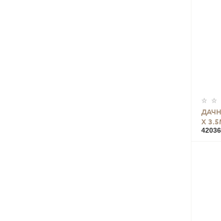
ДАЧН
Х 3.
42036