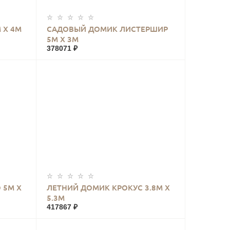
КУПИТЬ
 Х 4М
САДОВЫЙ ДОМИК ЛИСТЕРШИР
5М Х 3М
378071 ₽
КУПИТЬ
 5М Х
ЛЕТНИЙ ДОМИК КРОКУС 3.8М Х
5.3М
417867 ₽