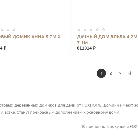
КУПИТЬ
КУПИТЬ
ВЫЙ ДОМИК АННА 5.7М Х
ДАЧНЫЙ ДОМ ЭЛЬБА 4.2М
7.1М
4 ₽
811314 ₽
1
2
>
>|
готовых деревянных домиков для дачи от FOXHOME. Домики имеют э
 участке. Станут прекрасным дополнением к основному дому.
10 причин для покупки в
FOX