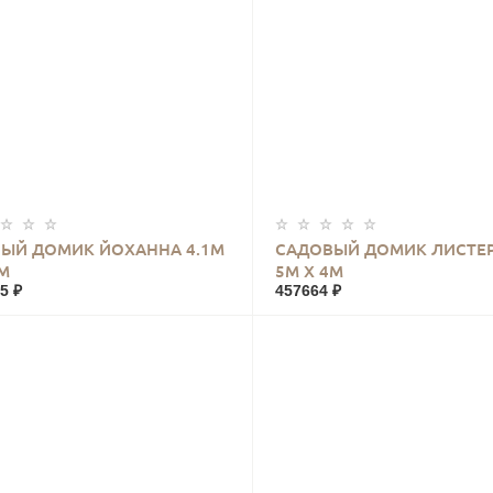
КУПИТЬ
КУПИТЬ
ЫЙ ДОМИК ЙОХАННА 4.1М
САДОВЫЙ ДОМИК ЛИСТЕ
5М
5М Х 4М
5 ₽
457664 ₽