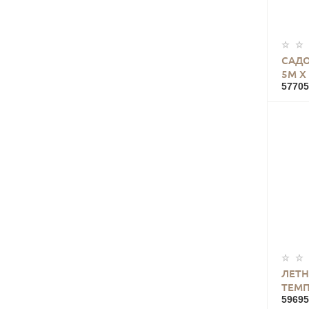
САД
5М Х
57705
ЛЕТН
ТЕМП
59695