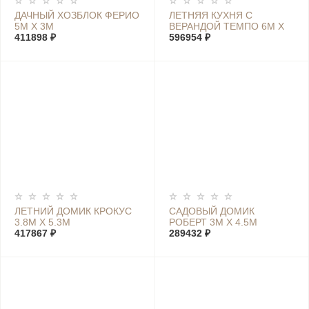
ДАЧНЫЙ ХОЗБЛОК ФЕРИО
ЛЕТНЯЯ КУХНЯ С
5М Х 3М
ВЕРАНДОЙ ТЕМПО 6М Х
411898 ₽
6М
596954 ₽
ЛЕТНИЙ ДОМИК КРОКУС
САДОВЫЙ ДОМИК
3.8М Х 5.3М
РОБЕРТ 3М Х 4.5М
417867 ₽
289432 ₽