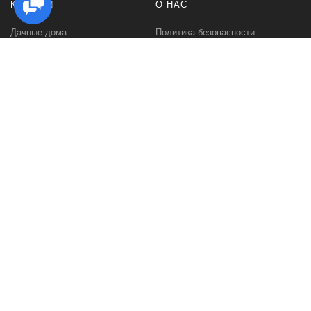
КАТАЛОГ
О НАС
Дачные дома
Политика безопасности
Садовые домики
Контакты
Бани и сауны
Условия соглашения
Беседки
О нас
Гаражи и навесы
Блог
Хозяйственные постройки
Быстровозводимые дома для
дачи
Дома из минибруса
Дома из профилированного
бруса
Домокомплекты из минибруса
Сборный домик для дачи