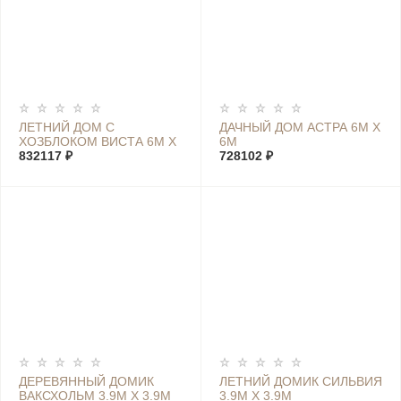
ЛЕТНИЙ ДОМ С
ДАЧНЫЙ ДОМ АСТРА 6М Х
ХОЗБЛОКОМ ВИСТА 6М Х
6М
7,4М
832117 ₽
728102 ₽
ДЕРЕВЯННЫЙ ДОМИК
ЛЕТНИЙ ДОМИК СИЛЬВИЯ
ВАКСХОЛЬМ 3.9М Х 3.9М
3.9М Х 3.9М