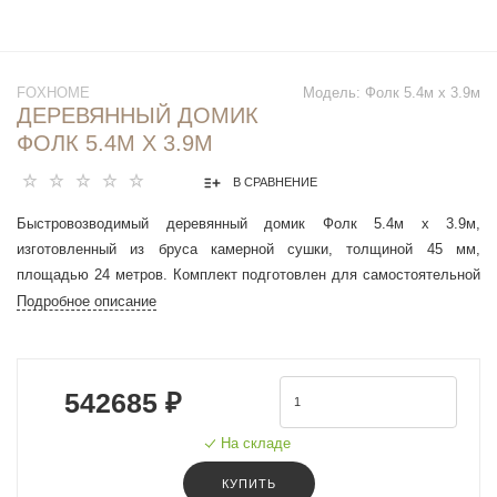
FOXHOME
Модель:
Фолк 5.4м х 3.9м
ДЕРЕВЯННЫЙ ДОМИК
ФОЛК 5.4М Х 3.9М
В СРАВНЕНИЕ
Быстровозводимый деревянный домик Фолк 5.4м х 3.9м,
изготовленный из бруса камерной сушки, толщиной 45 мм,
площадью 24 метров. Комплект подготовлен для самостоятельной
сборки.
Подробное описание
542685 ₽
На складе
КУПИТЬ