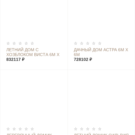
ЛЕТНИЙ ДОМ С
ДАЧНЫЙ ДОМ АСТРА 6М Х
ХОЗБЛОКОМ ВИСТА 6М Х
6М
7,4М
832117 ₽
728102 ₽