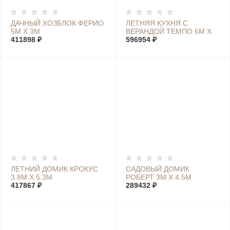
ДАЧНЫЙ ХОЗБЛОК ФЕРИО
ЛЕТНЯЯ КУХНЯ С
5М Х 3М
ВЕРАНДОЙ ТЕМПО 6М Х
411898 ₽
6М
596954 ₽
ЛЕТНИЙ ДОМИК КРОКУС
САДОВЫЙ ДОМИК
3.8М Х 5.3М
РОБЕРТ 3М Х 4.5М
417867 ₽
289432 ₽