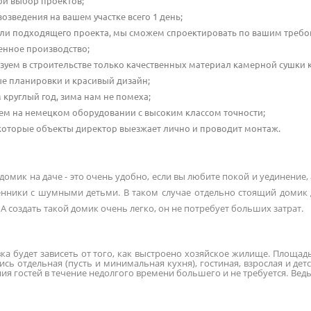
й выбор проектов;
возведения на вашем участке всего 1 день;
ли подходящего проекта, мы сможем спроектировать по вашим требо
енное производство;
зуем в строительстве только качественных материал камерной сушки к
е планировки и красивый дизайн;
 круглый год, зима нам не помеха;
ем на немецком оборудовании с высоким классом точности;
которые объекты директор выезжает лично и проводит монтаж.
домик на даче - это очень удобно, если вы любите покой и уединение,
енники с шумными детьми. В таком случае отдельно стоящий домик д
А создать такой домик очень легко, он не потребует больших затрат.
ка будет зависеть от того, как выстроено хозяйское жилище. Площад
сь отдельная (пусть и минимальная кухня), гостиная, взрослая и дет
ия гостей в течение недолгого времени большего и не требуется. Вед