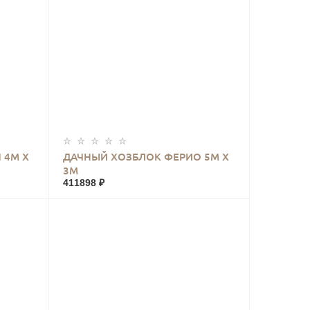
КУПИТЬ
 4М Х
ДАЧНЫЙ ХОЗБЛОК ФЕРИО 5М Х
3М
411898 ₽