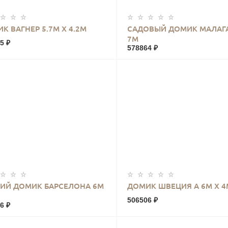
КУПИТЬ
КУПИТЬ
К ВАГНЕР 5.7М Х 4.2М
САДОВЫЙ ДОМИК МАЛАГА
7М
5 ₽
578864 ₽
КУПИТЬ
КУПИТЬ
ИЙ ДОМИК БАРСЕЛОНА 6М
ДОМИК ШВЕЦИЯ А 6М Х 4
506506 ₽
6 ₽