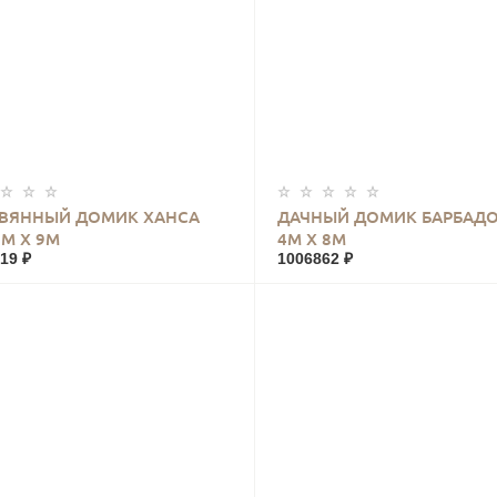
КУПИТЬ
КУПИТЬ
ВЯННЫЙ ДОМИК ХАНСА
ДАЧНЫЙ ДОМИК БАРБАДО
5М Х 9М
4М Х 8М
19 ₽
1006862 ₽