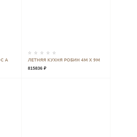
КУПИТЬ
С А
ЛЕТНЯЯ КУХНЯ РОБИН 4М Х 9М
815836 ₽