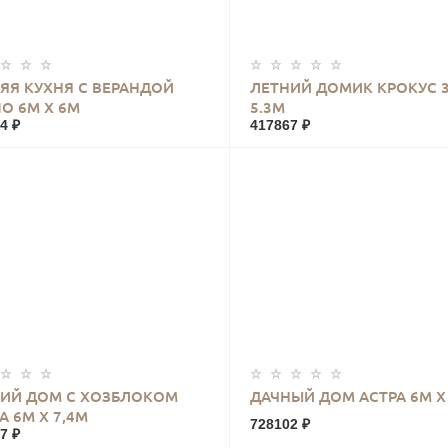
КУПИТЬ
КУПИТЬ
ЯЯ КУХНЯ С ВЕРАНДОЙ
ЛЕТНИЙ ДОМИК КРОКУС 3
О 6М Х 6М
5.3М
4 ₽
417867 ₽
КУПИТЬ
КУПИТЬ
ИЙ ДОМ С ХОЗБЛОКОМ
ДАЧНЫЙ ДОМ АСТРА 6М Х
А 6М Х 7,4М
728102 ₽
7 ₽