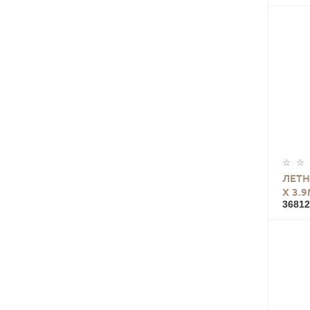
ЛЕТН
Х 3.
36812