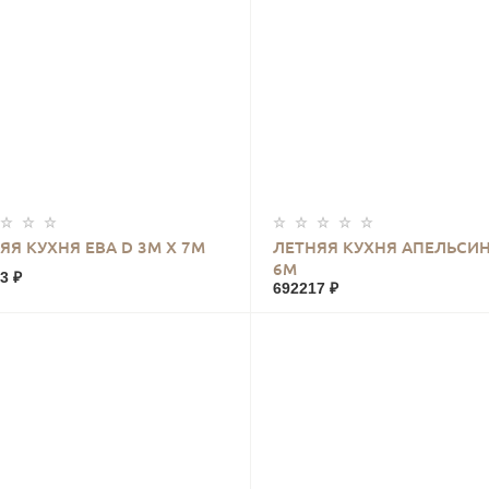
КУПИТЬ
КУПИТЬ
ЯЯ КУХНЯ ЕВА D 3М Х 7М
ЛЕТНЯЯ КУХНЯ АПЕЛЬСИН
6М
3 ₽
692217 ₽