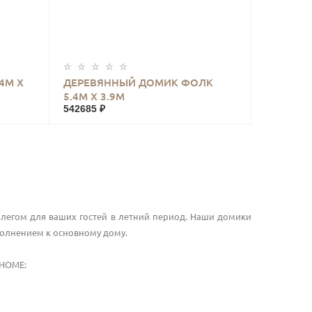
КУПИТЬ
4М Х
ДЕРЕВЯННЫЙ ДОМИК ФОЛК
5.4М Х 3.9М
542685 ₽
члегом для ваших гостей в летний период. Наши домики
олнением к основному дому.
HOME
: