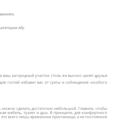
ваниям;
атегории АБ;
 а ваш загородный участок столь же высоко ценят друзья
ля гостей избавит вас от суеты и соблюдения «особого
ь можно сделать достаточно небольшой. Главное, чтобы
ская мебель, туалет и душ. В принципе, для комфортного
ь это всего лишь временное пристанище, а не постоянное