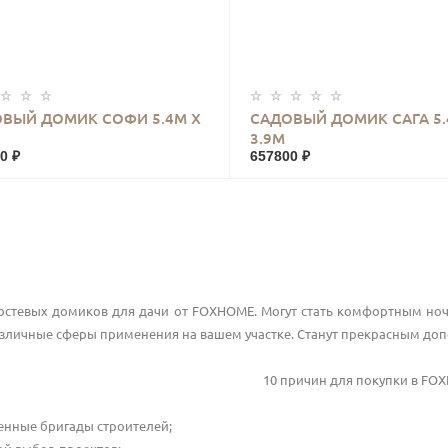
КУПИТЬ
КУПИТЬ
ВЫЙ ДОМИК СОФИ 5.4М Х
САДОВЫЙ ДОМИК САГА 5.
3.9М
0 ₽
657800 ₽
гостевых домиков для дачи от FOXHOME. Могут стать комфортным но
зличные сферы применения на вашем участке. Станут прекрасным доп
10 причин для покупки в
FOX
енные бригады строителей;