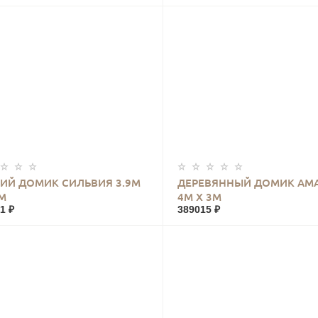
КУПИТЬ
КУПИТЬ
ИЙ ДОМИК СИЛЬВИЯ 3.9М
ДЕРЕВЯННЫЙ ДОМИК АМ
9М
4М Х 3М
1 ₽
389015 ₽