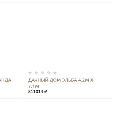
КУПИТЬ
АНДА
ДАЧНЫЙ ДОМ ЭЛЬБА 4.2М Х
7.1М
811314 ₽