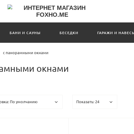
БАНИ И САУНЫ
БЕСЕДКИ
ГАРАЖИ И НАВЕС
с панорамными окнами
орамными окнами