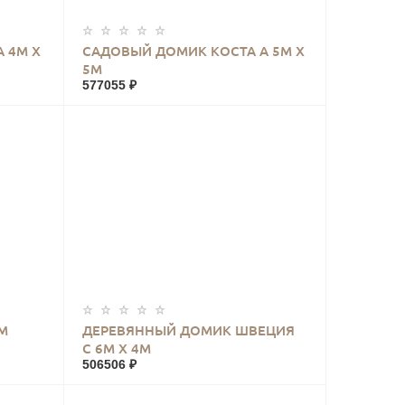
КУПИТЬ
 4М Х
САДОВЫЙ ДОМИК КОСТА А 5М Х
5М
577055 ₽
КУПИТЬ
М
ДЕРЕВЯННЫЙ ДОМИК ШВЕЦИЯ
С 6М Х 4М
506506 ₽