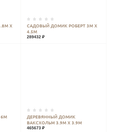
КУПИТЬ
.8М Х
САДОВЫЙ ДОМИК РОБЕРТ 3М Х
4.5М
289432 ₽
КУПИТЬ
 6М
ДЕРЕВЯННЫЙ ДОМИК
ВАКСХОЛЬМ 3.9М Х 3.9М
465673 ₽