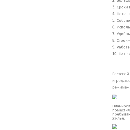
Большо
Сроки 
Не наш
Собств
Исполь
Удобны
Строим
Работа
На не
Гостевой 
и родств
режима». 
Планиров
поместили
пребыван
жилье.