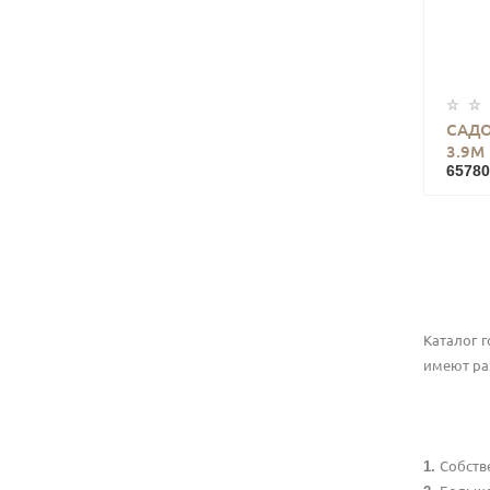
САДО
3.9М
65780
Каталог 
имеют ра
Собств