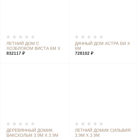
ЛЕТНИЙ ДОМ С
ДАЧНЫЙ ДОМ АСТРА 6М Х
ХОЗБЛОКОМ ВИСТА 6М Х
6М
7,4М
832117 ₽
728102 ₽
ДЕРЕВЯННЫЙ ДОМИК
ЛЕТНИЙ ДОМИК СИЛЬВИЯ
ВАКСХОЛЬМ 3.9М Х 3.9М
3.9М Х 3.9М