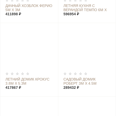
ДАЧНЫЙ ХОЗБЛОК ФЕРИО
ЛЕТНЯЯ КУХНЯ С
5М Х 3М
ВЕРАНДОЙ ТЕМПО 6М Х
411898 ₽
6М
596954 ₽
ЛЕТНИЙ ДОМИК КРОКУС
САДОВЫЙ ДОМИК
3.8М Х 5.3М
РОБЕРТ 3М Х 4.5М
417867 ₽
289432 ₽