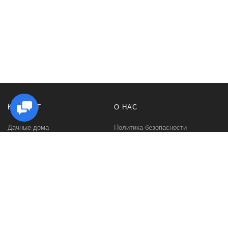
КАТАЛОГ
О НАС
Дачные дома
Политика безопасности
Садовые домики
Контакты
Бани и сауны
Условия соглашения
Беседки
О нас
Гаражи и навесы
Блог
Хозяйственные постройки